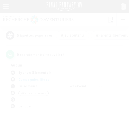
#Jeu soutenu
#Parents bienvenu
Étiquettes populaires
0
recrutement(s) trouvé(s) !
Aucun
Typhon (Elemental)
Compagnies libres
En semaine
Week-end
＃Carte aux trésors
Langue