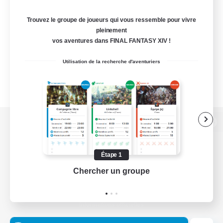
Trouvez le groupe de joueurs qui vous ressemble pour vivre
pleinement
vos aventures dans FINAL FANTASY XIV !
Utilisation de la recherche d'aventuriers
Version de bureau
Étape 1
Chercher un groupe
Prend
Télécharger le jeu
Informations officielles