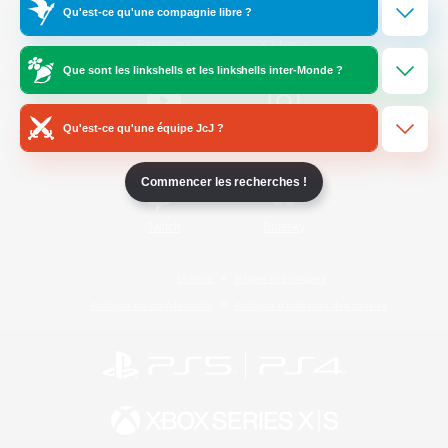
Qu'est-ce qu'une compagnie libre ?
/
Facebook
X
News
Que sont les linkshells et les linkshells inter-Monde ?
Qu'est-ce qu'une équipe JcJ ?
YouTube
Instagram
Commencer les recherches !
Twitch
Bluesky
Licence
Règles et politiques
Politique de confidentialité
Politique d'utilisation des cookies