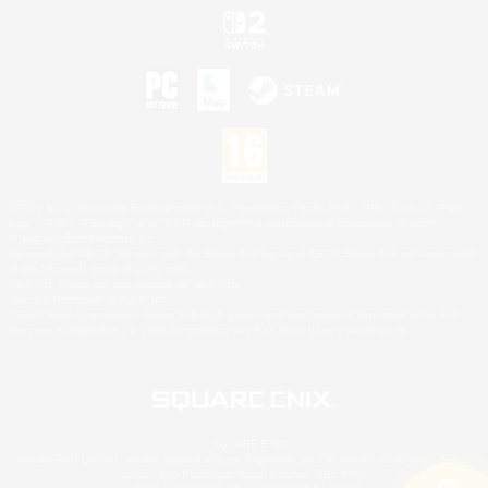
©2026 Sony Interactive Entertainment LLC."PlayStation Family Mark", "PlayStation", "PS5
logo", "PS5", "PS4 logo" and "PS4" are registered trademarks or trademarks of Sony
Interactive Entertainment Inc.
Microsoft, the XBOX Sphere mark, the Series X|S logo and XBOX Series X|S are trademarks
of the Microsoft group of companies.
Nintendo Switch est une marque de Nintendo.
Mac is a trademark of Apple Inc.
©2026 Valve Corporation. Steam et le logo Steam sont des marques déposées et/ou des
marques enregistrées par Valve Corporation aux É.U. et/ou dans d'autres pays.
© SQUARE ENIX
Square Enix Limited, société immatriculée en Angleterre sous le numéro 01804186 - Siège
social : 240 Blackfriars Road, London, SE1 8NW.