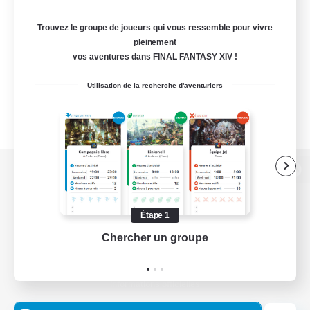
Trouvez le groupe de joueurs qui vous ressemble pour vivre
pleinement
vos aventures dans FINAL FANTASY XIV !
Utilisation de la recherche d'aventuriers
Version de bureau
Étape 1
Chercher un groupe
Prend
Télécharger le jeu
Informations officielles