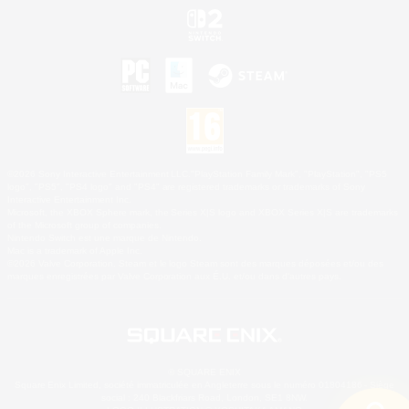
©2026 Sony Interactive Entertainment LLC."PlayStation Family Mark", "PlayStation", "PS5
logo", "PS5", "PS4 logo" and "PS4" are registered trademarks or trademarks of Sony
Interactive Entertainment Inc.
Microsoft, the XBOX Sphere mark, the Series X|S logo and XBOX Series X|S are trademarks
of the Microsoft group of companies.
Nintendo Switch est une marque de Nintendo.
Mac is a trademark of Apple Inc.
©2026 Valve Corporation. Steam et le logo Steam sont des marques déposées et/ou des
marques enregistrées par Valve Corporation aux É.U. et/ou dans d'autres pays.
© SQUARE ENIX
Square Enix Limited, société immatriculée en Angleterre sous le numéro 01804186 - Siège
social : 240 Blackfriars Road, London, SE1 8NW.