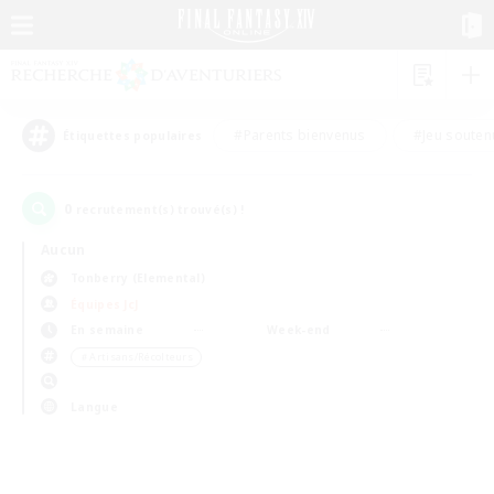
#Parents bienvenus
#Jeu souten
Étiquettes populaires
0
recrutement(s) trouvé(s) !
Aucun
Tonberry (Elemental)
Équipes JcJ
En semaine
Week-end
＃Artisans/Récolteurs
Langue