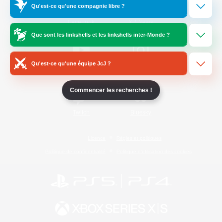
Qu'est-ce qu'une compagnie libre ?
/
Facebook
X
News
Que sont les linkshells et les linkshells inter-Monde ?
Qu'est-ce qu'une équipe JcJ ?
YouTube
Instagram
Commencer les recherches !
Twitch
Bluesky
Licence
Règles et politiques
Politique de confidentialité
Politique d'utilisation des cookies