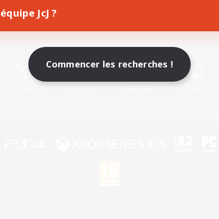
équipe JcJ ?
Télécharger le jeu
Informations officielles
Commencer les recherches !
X
/
News
YouTube
Instagram
Twitch
Licence
Règles et politiques
Politique de confidentialité
Politique d'utilisation des cookie
 Family Mark", "PlayStation", "PS5 logo", "PS5", "PS4 logo" and "PS4" are registered trademark
XBOX Sphere mark, the Series X|S logo and XBOX Series X|S are trademarks of the Microsoft gro
Nintendo Switch est une marque de Nintendo.