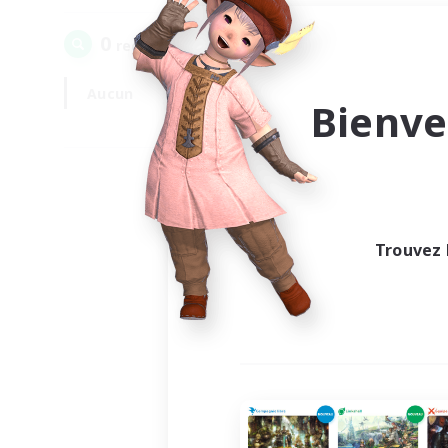
0
recrutement(s) trouvé(s) !
Aucun
En semaine
Bienve
Trouvez 
Au