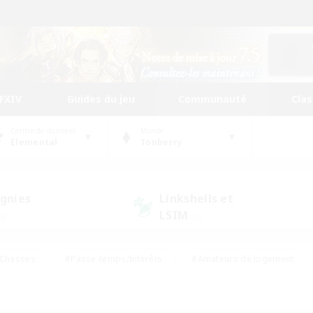
FFXIV
Guides du jeu
Communauté
Cla
Centre de données
Monde
Elemental
Tonberry
gnies
Linkshells et
LSIM
0)
(1)
Chasses
#Passe-temps/Intérêts
#Amateurs de logement
nus
#Amateurs de capture d'écran
#Événements joueurs
mateurs de mirage
#Carte aux trésors
#Joueurs sociaux