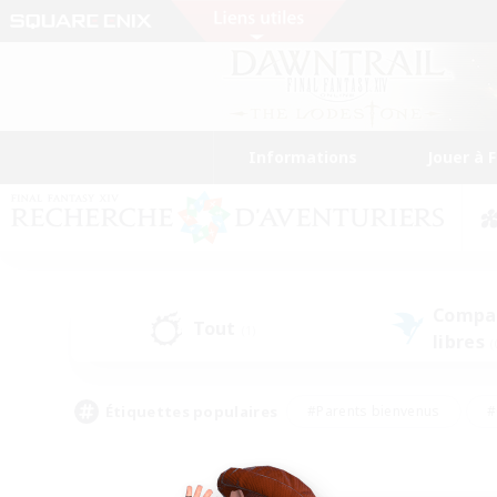
Informations
Jouer à 
Compa
Tout
(1)
libres
(
Étiquettes populaires
#Parents bienvenus
#
#Amateurs d'histoire
#Étudiants bienve
#Artisans/Récolteurs
#Amateurs de JcJ
#A