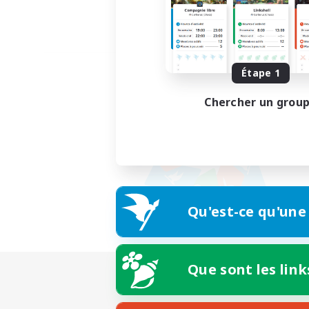
Étape 1
Chercher un grou
Qu'est-ce qu'une
Que sont les link