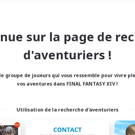
Week-end
＃Jeu soutenu
nue sur la page de re
d'aventuriers !
le groupe de joueurs qui vous ressemble pour vivre p
0 résultat
vos aventures dans FINAL FANTASY XIV !
cun recrutement trou
Utilisation de la recherche d'aventuriers
Réessayez avec des critères différents.