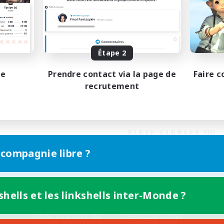
Étape 2
pe
Prendre contact via la page de
Faire c
recrutement
 compagnie libre ?
shells et les linkshells inter-Monde ?
Version mobile