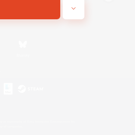
Bluesky
s
s or trademarks of Sony Interactive Entertainment Inc.
up of companies.