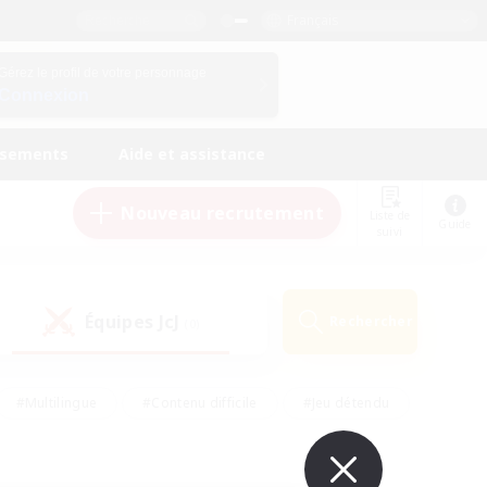
Français
Gérez le profil de votre personnage
Connexion
ssements
Aide et assistance
Nouveau recrutement
Liste de
Guide
suivi
Équipes JcJ
Rechercher
(0)
#Multilingue
#Contenu difficile
#Jeu détendu
#Amateurs de jeu de rôle
#Jeu soutenu
#Débutants bienvenus
#Travailleurs bienvenus