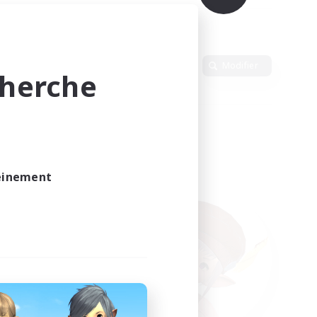
Langue
Modifier
cherche
leinement
vé.