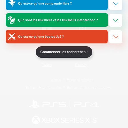
Qu'est-ce qu'une compagnie libre ?
/
Facebook
X
News
Que sont les linkshells et les linkshells inter-Monde ?
Qu'est-ce qu'une équipe JcJ ?
YouTube
Instagram
Commencer les recherches !
Twitch
Bluesky
Licence
Règles et politiques
Politique de confidentialité
Politique d'utilisation des cookies