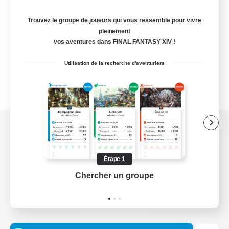
Trouvez le groupe de joueurs qui vous ressemble pour vivre
pleinement
vos aventures dans FINAL FANTASY XIV !
Utilisation de la recherche d'aventuriers
Version de bureau
Étape 1
Chercher un groupe
Prend
Télécharger le jeu
Informations officielles