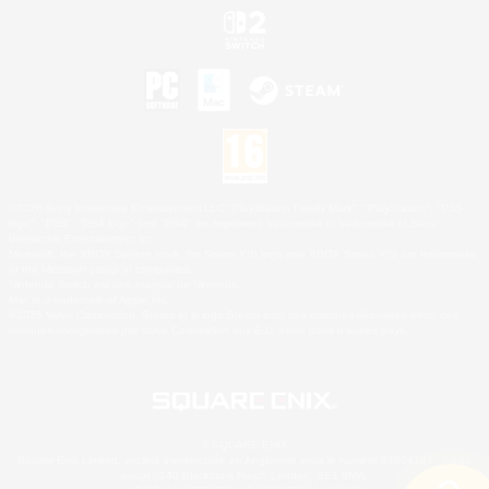
©2026 Sony Interactive Entertainment LLC."PlayStation Family Mark", "PlayStation", "PS5
logo", "PS5", "PS4 logo" and "PS4" are registered trademarks or trademarks of Sony
Interactive Entertainment Inc.
Microsoft, the XBOX Sphere mark, the Series X|S logo and XBOX Series X|S are trademarks
of the Microsoft group of companies.
Nintendo Switch est une marque de Nintendo.
Mac is a trademark of Apple Inc.
©2026 Valve Corporation. Steam et le logo Steam sont des marques déposées et/ou des
marques enregistrées par Valve Corporation aux É.U. et/ou dans d'autres pays.
© SQUARE ENIX
Square Enix Limited, société immatriculée en Angleterre sous le numéro 01804186 - Siège
social : 240 Blackfriars Road, London, SE1 8NW.