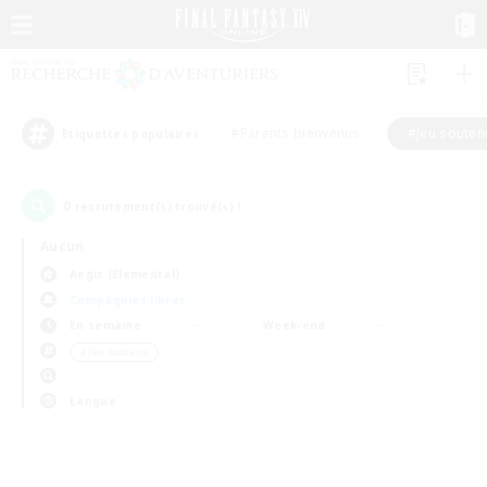
#Parents bienvenus
#Jeu souten
Étiquettes populaires
0
recrutement(s) trouvé(s) !
Aucun
Aegis (Elemental)
Compagnies libres
En semaine
Week-end
＃Jeu soutenu
Langue