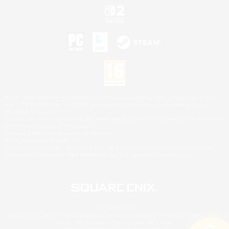
©2026 Sony Interactive Entertainment LLC."PlayStation Family Mark", "PlayStation", "PS5
logo", "PS5", "PS4 logo" and "PS4" are registered trademarks or trademarks of Sony
Interactive Entertainment Inc.
Microsoft, the XBOX Sphere mark, the Series X|S logo and XBOX Series X|S are trademarks
of the Microsoft group of companies.
Nintendo Switch est une marque de Nintendo.
Mac is a trademark of Apple Inc.
©2026 Valve Corporation. Steam et le logo Steam sont des marques déposées et/ou des
marques enregistrées par Valve Corporation aux É.U. et/ou dans d'autres pays.
© SQUARE ENIX
Square Enix Limited, société immatriculée en Angleterre sous le numéro 01804186 - Siège
social : 240 Blackfriars Road, London, SE1 8NW.