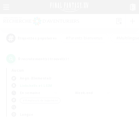
#Parents bienvenus
#Multilingu
Étiquettes populaires
0
recrutement(s) trouvé(s) !
Aucun
Aegis (Elemental)
Linkshells et LSIM
En semaine
Week-end
＃Amateurs de logement
Langue