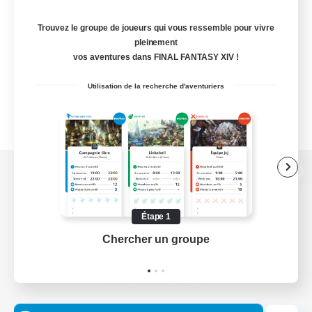
Trouvez le groupe de joueurs qui vous ressemble pour vivre
pleinement
vos aventures dans FINAL FANTASY XIV !
Utilisation de la recherche d'aventuriers
Version de bureau
Étape 1
Chercher un groupe
Prend
Télécharger le jeu
Informations officielles