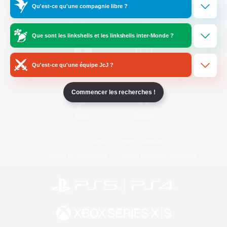
Qu'est-ce qu'une compagnie libre ?
/
Facebook
X
News
Que sont les linkshells et les linkshells inter-Monde ?
Qu'est-ce qu'une équipe JcJ ?
YouTube
Instagram
Commencer les recherches !
Twitch
Bluesky
Licence
Règles et politiques
Politique de confidentialité
Politique d'utilisation des cookies