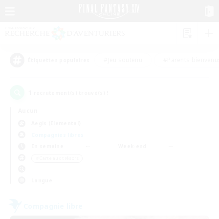
#Jeu soutenu
#Parents bienvenu
Étiquettes populaires
1
recrutement(s) trouvé(s) !
Aucun
Aegis (Elemental)
Compagnies libres
En semaine
Week-end
＃Carte aux trésors
Langue
Compagnie libre