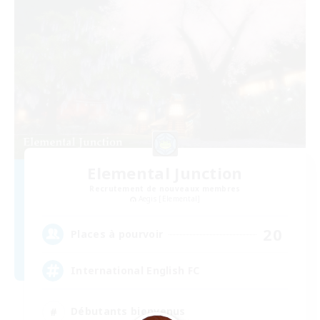
Elemental Junction
Recrutement de nouveaux membres
Aegis [Elemental]
20
Places à pourvoir
International English FC
Débutants bienvenus