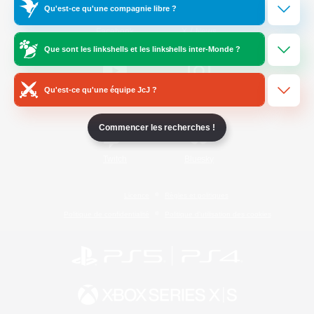
Qu'est-ce qu'une compagnie libre ?
/
Facebook
X
News
Que sont les linkshells et les linkshells inter-Monde ?
Qu'est-ce qu'une équipe JcJ ?
YouTube
Instagram
Commencer les recherches !
Twitch
Bluesky
Licence
Règles et politiques
Politique de confidentialité
Politique d'utilisation des cookies