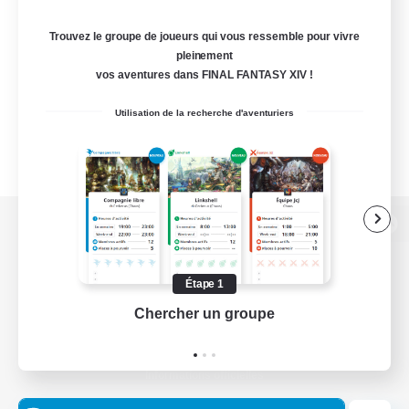
Trouvez le groupe de joueurs qui vous ressemble pour vivre
pleinement
vos aventures dans FINAL FANTASY XIV !
Utilisation de la recherche d'aventuriers
Version de bureau
Étape 1
Chercher un groupe
Prend
Télécharger le jeu
Informations officielles