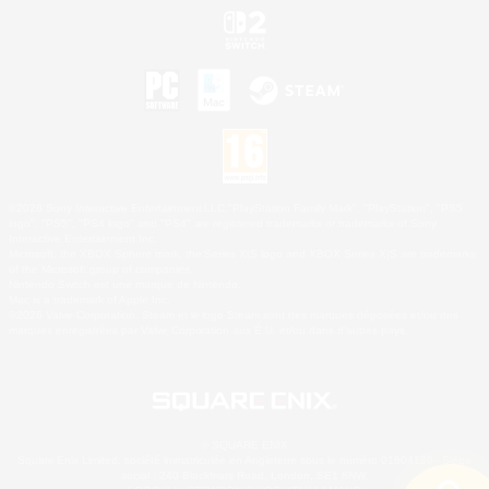
©2026 Sony Interactive Entertainment LLC."PlayStation Family Mark", "PlayStation", "PS5
logo", "PS5", "PS4 logo" and "PS4" are registered trademarks or trademarks of Sony
Interactive Entertainment Inc.
Microsoft, the XBOX Sphere mark, the Series X|S logo and XBOX Series X|S are trademarks
of the Microsoft group of companies.
Nintendo Switch est une marque de Nintendo.
Mac is a trademark of Apple Inc.
©2026 Valve Corporation. Steam et le logo Steam sont des marques déposées et/ou des
marques enregistrées par Valve Corporation aux É.U. et/ou dans d'autres pays.
© SQUARE ENIX
Square Enix Limited, société immatriculée en Angleterre sous le numéro 01804186 - Siège
social : 240 Blackfriars Road, London, SE1 8NW.