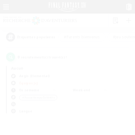
#Parents bienvenus
#Jeu souten
Étiquettes populaires
0
recrutement(s) trouvé(s) !
Aucun
Aegis (Elemental)
Équipes JcJ
En semaine
Week-end
＃Passe-temps/Intérêts
Langue