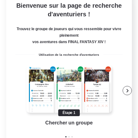
Bienvenue sur la page de recherche
Wysteria
d'aventuriers !
Recrutement de nouveaux membres
Kujata [Elemental]
Trouvez le groupe de joueurs qui vous ressemble pour vivre
pleinement
30
Places à pourvoir
vos aventures dans FINAL FANTASY XIV !
#Welcome all
Utilisation de la recherche d'aventuriers
Débutants bienvenus
Joueurs sociaux
Contenu difficile
Artisans/Récolteurs
EN
Étape 1
Chercher un groupe
Prend
Voir détails
Fin du recrutement le 30/08/2026