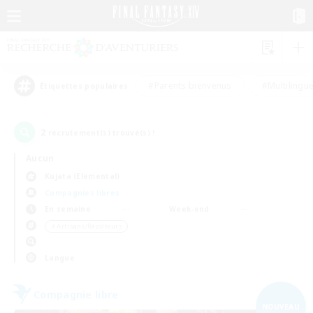
#Parents bienvenus
#Multilingu
Étiquettes populaires
2
recrutement(s) trouvé(s) !
Aucun
Kujata (Elemental)
Compagnies libres
En semaine
Week-end
＃Artisans/Récolteurs
Langue
Compagnie libre
NOUVEAU