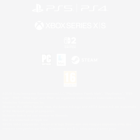
©2026 Sony Interactive Entertainment LLC."PlayStation Family Mark", "PlayStation", "PS5
logo", "PS5", "PS4 logo" and "PS4" are registered trademarks or trademarks of Sony
Interactive Entertainment Inc.
Microsoft, the XBOX Sphere mark, the Series X|S logo and XBOX Series X|S are trademarks
of the Microsoft group of companies.
Nintendo Switch est une marque de Nintendo.
Mac is a trademark of Apple Inc.
©2026 Valve Corporation. Steam et le logo Steam sont des marques déposées et/ou des
marques enregistrées par Valve Corporation aux É.U. et/ou dans d'autres pays.