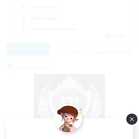
Jeu détendu
Multilingue
Artisans/Récolteurs
JA / EN
Voir détails
Fin du recrutement le 06/09/2026
Compagnie libre