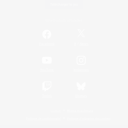
Télécharger le jeu
Informations officielles
/
Facebook
X
News
YouTube
Instagram
Twitch
Bluesky
Licence
Règles et politiques
Politique de confidentialité
Politique d'utilisation des cookies