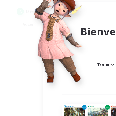
0
recrutement(s) trouvé(s) !
Aucun
En semaine
Bienve
Trouvez 
Au