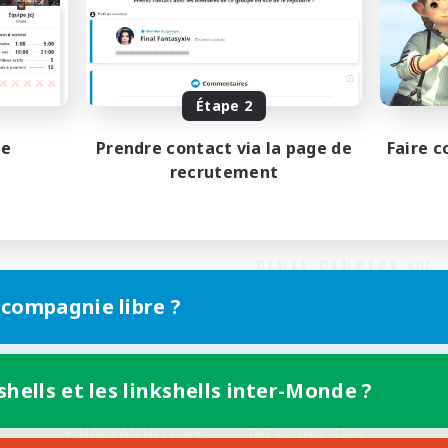
Étape 2
pe
Prendre contact via la page de
Faire c
recrutement
 compagnie libre ?
shells et les linkshells inter-Monde ?
Version mobile