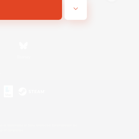
Bluesky
s
s or trademarks of Sony Interactive Entertainment Inc.
up of companies.