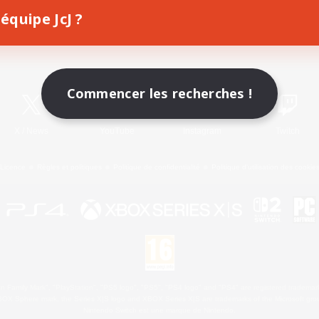
équipe JcJ ?
Télécharger le jeu
Informations officielles
Commencer les recherches !
X
/
News
YouTube
Instagram
Twitch
Licence
Règles et politiques
Politique de confidentialité
Politique d'utilisation des cookie
 Family Mark", "PlayStation", "PS5 logo", "PS5", "PS4 logo" and "PS4" are registered trademark
XBOX Sphere mark, the Series X|S logo and XBOX Series X|S are trademarks of the Microsoft gro
Nintendo Switch est une marque de Nintendo.