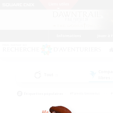
Informations
Jouer à 
Compa
Tout
(0)
libres
(
Étiquettes populaires
#Parents bienvenus
#
#Amateurs d'histoire
#Étudiants bienve
#Artisans/Récolteurs
#Amateurs de JcJ
#A