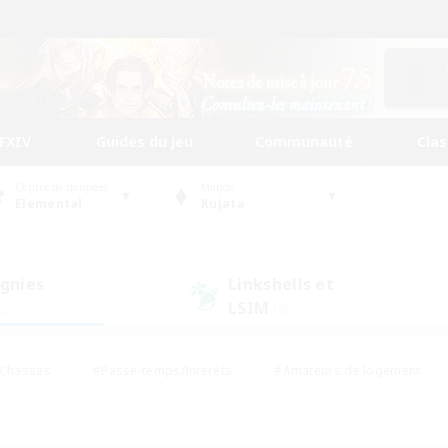
FFXIV
Guides du jeu
Communauté
Cla
Centre de données
Monde
Elemental
Kujata
gnies
Linkshells et
LSIM
0)
(0)
Chasses
#Passe-temps/Intérêts
#Amateurs de logement
nus
#Amateurs de capture d'écran
#Événements joueurs
mateurs de mirage
#Carte aux trésors
#Joueurs sociaux