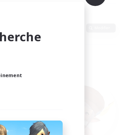
Langue
Modifier
cherche
leinement
vé.