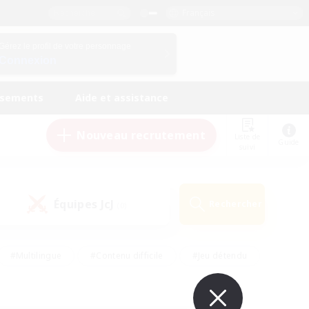
Français
Gérez le profil de votre personnage
Connexion
ssements
Aide et assistance
Nouveau recrutement
Liste de
Guide
suivi
Équipes JcJ
Rechercher
(0)
#Multilingue
#Contenu difficile
#Jeu détendu
#Amateurs de jeu de rôle
#Jeu soutenu
#Débutants bienvenus
#Travailleurs bienvenus