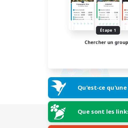
Étape 1
Chercher un grou
Qu'est-ce qu'une
Que sont les link