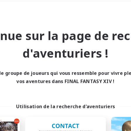
Week-end
＃Amateurs d'histoire
nue sur la page de re
d'aventuriers !
le groupe de joueurs qui vous ressemble pour vivre p
0 résultat
vos aventures dans FINAL FANTASY XIV !
cun recrutement trou
Utilisation de la recherche d'aventuriers
Réessayez avec des critères différents.