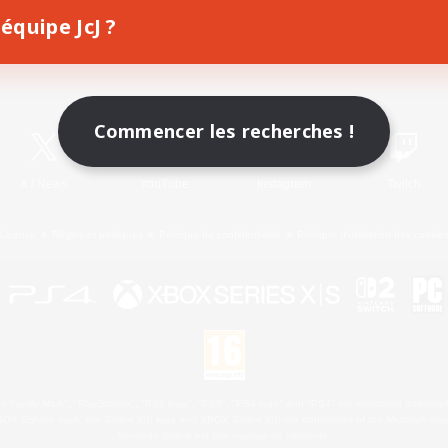
équipe JcJ ?
Télécharger le jeu
Informations officielles
Commencer les recherches !
X
/
News
YouTube
Instagram
Twitch
Licence
Règles et politiques
Politique de confidentialité
Politique d'utilisation des cookie
 Family Mark", "PlayStation", "PS5 logo", "PS5", "PS4 logo" and "PS4" are registered trademark
XBOX Sphere mark, the Series X|S logo and XBOX Series X|S are trademarks of the Microsoft gro
Nintendo Switch est une marque de Nintendo.