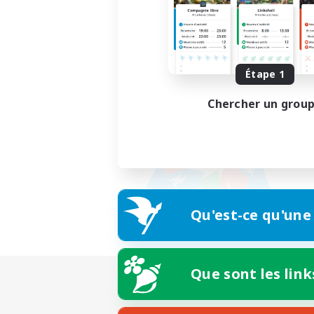
Étape 1
Chercher un grou
Qu'est-ce qu'une
Que sont les link