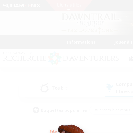
Informations
Jouer à 
Compa
Tout
(0)
libres
(
Étiquettes populaires
#Parents bienvenus
#Étudiants bienvenus
#Jeu détendu
#Amateu
#Amateurs de mirage
#Artisans/Récolteurs