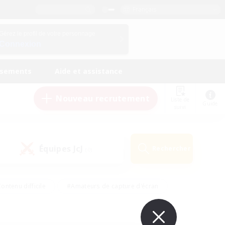
Français
Gérez le profil de votre personnage
Connexion
ssements
Aide et assistance
Nouveau recrutement
Liste de
Guide
suivi
Équipes JcJ
Rechercher
(0)
ontenu difficile
#Amateurs de capture d'écran
ire
#Événements joueurs
#Amateurs de JcJ
#Joueurs sociaux
#Travailleurs bienvenus