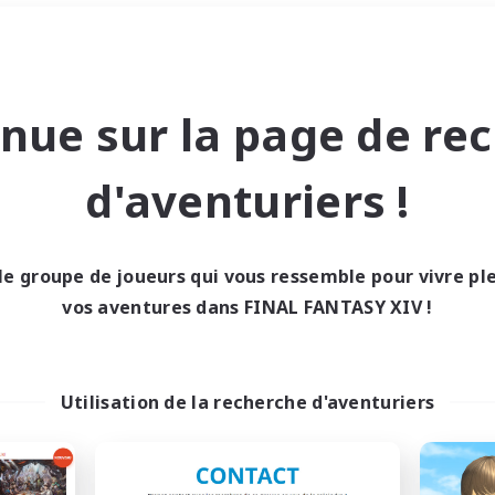
Week-end
＃Étudiants bienvenus
nue sur la page de re
d'aventuriers !
le groupe de joueurs qui vous ressemble pour vivre p
0 résultat
vos aventures dans FINAL FANTASY XIV !
cun recrutement trou
Utilisation de la recherche d'aventuriers
Réessayez avec des critères différents.