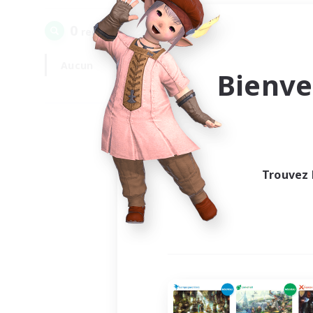
0
recrutement(s) trouvé(s) !
Aucun
En semaine
Bienve
Trouvez 
Au