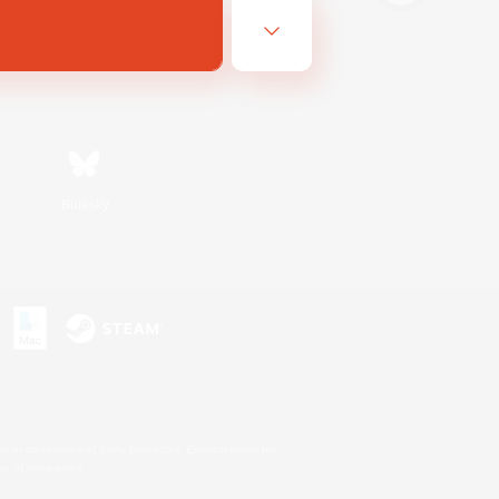
Bluesky
s
s or trademarks of Sony Interactive Entertainment Inc.
up of companies.