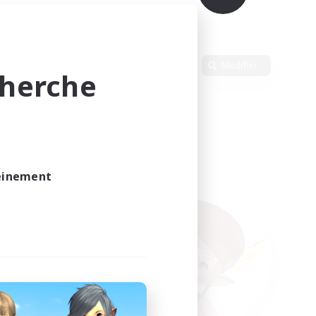
Langue
Modifier
cherche
leinement
vé.