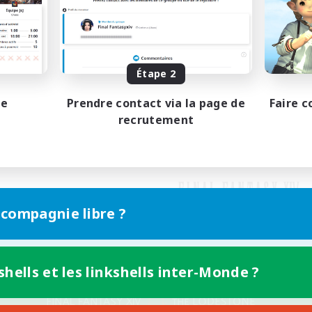
Étape 2
pe
Prendre contact via la page de
Faire c
recrutement
 compagnie libre ?
shells et les linkshells inter-Monde ?
Version mobile