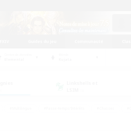
FFXIV
Guides du jeu
Communauté
Cla
Centre de données
Monde
Elemental
Kujata
gnies
Linkshells et
LSIM
0)
(0)
#Multilingue
#Passe-temps/Intérêts
#Chasses
#C
rs de jeu de rôle
#Amateurs de logement
#Amateurs d'histo
#Débutants bienvenus
#Jeu soutenu
#Carte aux trésors