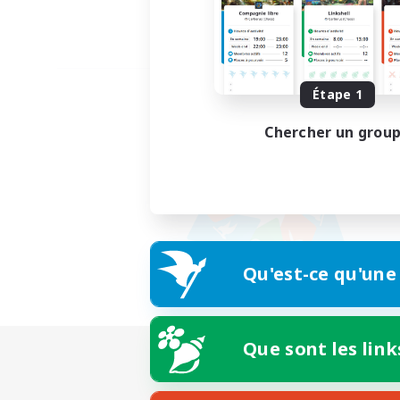
Étape 1
Chercher un grou
Qu'est-ce qu'une
Que sont les link