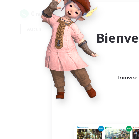
0
recrutement(s) trouvé(s) !
Aucun
En semaine
Bienve
Trouvez 
Au