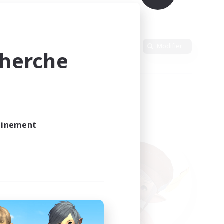
n
Langue
Modifier
cherche
leinement
vé.