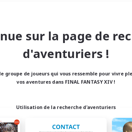
Week-end
＃Amateurs de capture d'écra
nue sur la page de re
d'aventuriers !
le groupe de joueurs qui vous ressemble pour vivre p
0 résultat
vos aventures dans FINAL FANTASY XIV !
cun recrutement trou
Utilisation de la recherche d'aventuriers
Réessayez avec des critères différents.