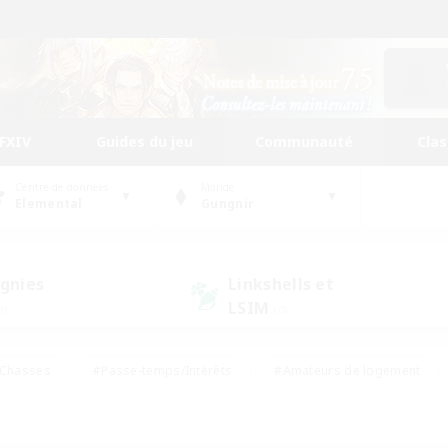
FFXIV
Guides du jeu
Communauté
Cla
Centre de données
Monde
Elemental
Gungnir
gnies
Linkshells et
LSIM
0)
(0)
Chasses
#Passe-temps/Intérêts
#Amateurs de logement
nus
#Amateurs de capture d'écran
#Événements joueurs
mateurs de mirage
#Carte aux trésors
#Joueurs sociaux