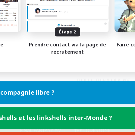
Étape 2
pe
Prendre contact via la page de
Faire c
recrutement
 compagnie libre ?
shells et les linkshells inter-Monde ?
Version mobile