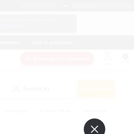
Français
Gérez le profil de votre personnage
Connexion
ssements
Aide et assistance
Nouveau recrutement
Liste de
Guide
suivi
Équipes JcJ
Rechercher
(0)
#Multilingue
#Contenu difficile
#Jeu détendu
#Amateurs de jeu de rôle
#Jeu soutenu
#Débutants bienvenus
#Travailleurs bienvenus