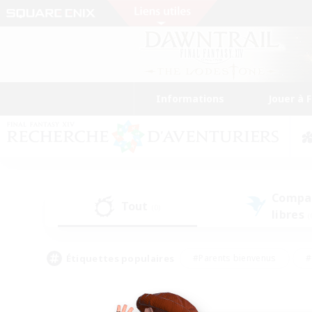
Informations
Jouer à 
Compa
Tout
(0)
libres
(
Étiquettes populaires
#Parents bienvenus
#
#Amateurs d'histoire
#Étudiants bienve
#Artisans/Récolteurs
#Amateurs de JcJ
#A