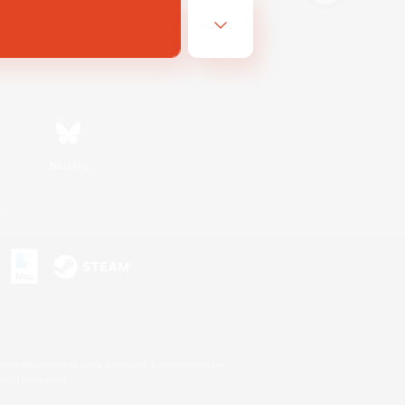
Bluesky
s
s or trademarks of Sony Interactive Entertainment Inc.
up of companies.