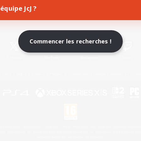
équipe JcJ ?
Télécharger le jeu
Informations officielles
Commencer les recherches !
X
/
News
YouTube
Instagram
Twitch
Licence
Règles et politiques
Politique de confidentialité
Politique d'utilisation des cookie
 Family Mark", "PlayStation", "PS5 logo", "PS5", "PS4 logo" and "PS4" are registered trademark
XBOX Sphere mark, the Series X|S logo and XBOX Series X|S are trademarks of the Microsoft gro
Nintendo Switch est une marque de Nintendo.