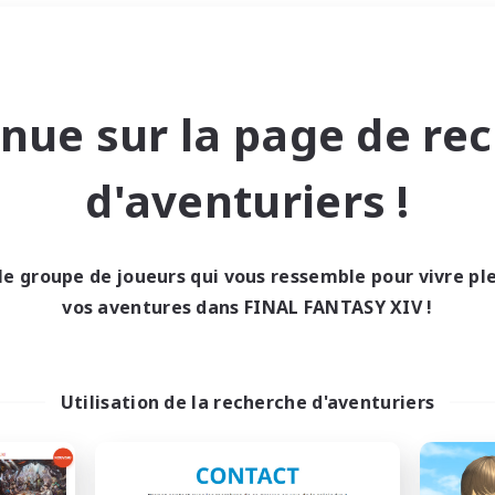
Week-end
＃Parents bienvenus
nue sur la page de re
d'aventuriers !
le groupe de joueurs qui vous ressemble pour vivre p
0 résultat
vos aventures dans FINAL FANTASY XIV !
cun recrutement trou
Utilisation de la recherche d'aventuriers
Réessayez avec des critères différents.