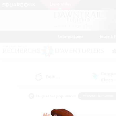
Informations
Jouer à 
Compa
Tout
(1)
libres
(
Étiquettes populaires
#Parents bienvenus
#Étudiants bienvenus
#Jeu détendu
#Amateu
#Amateurs de mirage
#Artisans/Récolteurs