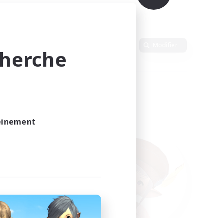
Langue
Modifier
cherche
leinement
vé.