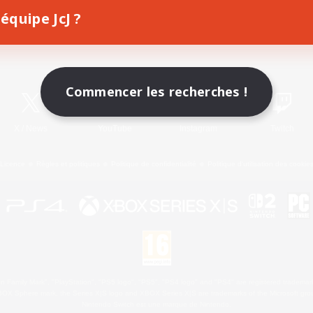
équipe JcJ ?
Télécharger le jeu
Informations officielles
Commencer les recherches !
X
/
News
YouTube
Instagram
Twitch
Licence
Règles et politiques
Politique de confidentialité
Politique d'utilisation des cookie
 Family Mark", "PlayStation", "PS5 logo", "PS5", "PS4 logo" and "PS4" are registered trademark
XBOX Sphere mark, the Series X|S logo and XBOX Series X|S are trademarks of the Microsoft gro
Nintendo Switch est une marque de Nintendo.