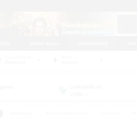
FFXIV
Guides du jeu
Communauté
Cla
Centre de données
Monde
Elemental
Gungnir
gnies
Linkshells et
LSIM
1)
(0)
#Multilingue
#Passe-temps/Intérêts
#Chasses
#C
rs de jeu de rôle
#Amateurs de logement
#Amateurs d'histo
#Débutants bienvenus
#Jeu soutenu
#Carte aux trésors