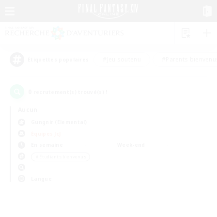
#Jeu soutenu
#Parents bienvenu
Étiquettes populaires
0
recrutement(s) trouvé(s) !
Aucun
Gungnir (Elemental)
Équipes JcJ
En semaine
Week-end
＃Étudiants bienvenus
Langue