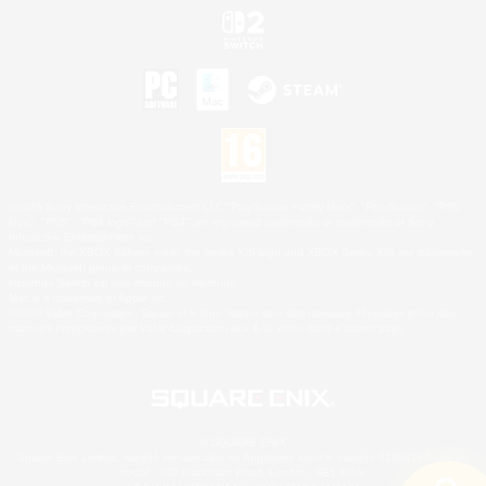
©2026 Sony Interactive Entertainment LLC."PlayStation Family Mark", "PlayStation", "PS5
logo", "PS5", "PS4 logo" and "PS4" are registered trademarks or trademarks of Sony
Interactive Entertainment Inc.
Microsoft, the XBOX Sphere mark, the Series X|S logo and XBOX Series X|S are trademarks
of the Microsoft group of companies.
Nintendo Switch est une marque de Nintendo.
Mac is a trademark of Apple Inc.
©2026 Valve Corporation. Steam et le logo Steam sont des marques déposées et/ou des
marques enregistrées par Valve Corporation aux É.U. et/ou dans d'autres pays.
© SQUARE ENIX
Square Enix Limited, société immatriculée en Angleterre sous le numéro 01804186 - Siège
social : 240 Blackfriars Road, London, SE1 8NW.