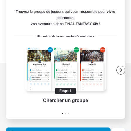
Trouvez le groupe de joueurs qui vous ressemble pour vivre
pleinement
vos aventures dans FINAL FANTASY XIV !
Utilisation de la recherche d'aventuriers
Version de bureau
Étape 1
Chercher un groupe
Prend
Télécharger le jeu
Informations officielles