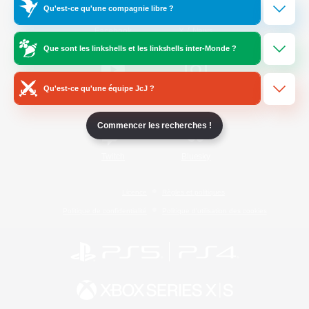
Qu'est-ce qu'une compagnie libre ?
/
Facebook
X
News
Que sont les linkshells et les linkshells inter-Monde ?
Qu'est-ce qu'une équipe JcJ ?
YouTube
Instagram
Commencer les recherches !
Twitch
Bluesky
Licence
Règles et politiques
Politique de confidentialité
Politique d'utilisation des cookies