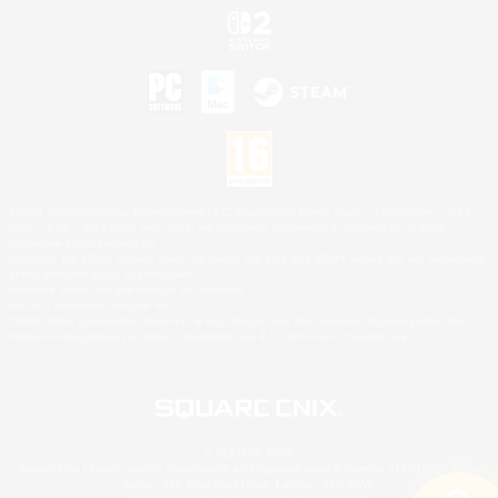
©2026 Sony Interactive Entertainment LLC."PlayStation Family Mark", "PlayStation", "PS5
logo", "PS5", "PS4 logo" and "PS4" are registered trademarks or trademarks of Sony
Interactive Entertainment Inc.
Microsoft, the XBOX Sphere mark, the Series X|S logo and XBOX Series X|S are trademarks
of the Microsoft group of companies.
Nintendo Switch est une marque de Nintendo.
Mac is a trademark of Apple Inc.
©2026 Valve Corporation. Steam et le logo Steam sont des marques déposées et/ou des
marques enregistrées par Valve Corporation aux É.U. et/ou dans d'autres pays.
© SQUARE ENIX
Square Enix Limited, société immatriculée en Angleterre sous le numéro 01804186 - Siège
social : 240 Blackfriars Road, London, SE1 8NW.