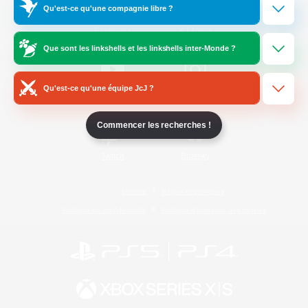
Qu'est-ce qu'une compagnie libre ?
/
Facebook
X
News
Que sont les linkshells et les linkshells inter-Monde ?
Qu'est-ce qu'une équipe JcJ ?
YouTube
Instagram
Commencer les recherches !
Twitch
Bluesky
Licence
Règles et politiques
Politique de confidentialité
Politique d'utilisation des cookies