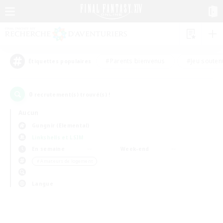
#Parents bienvenus
#Jeu souten
Étiquettes populaires
0
recrutement(s) trouvé(s) !
Aucun
Gungnir (Elemental)
Linkshells et LSIM
En semaine
Week-end
＃Amateurs de logement
Langue