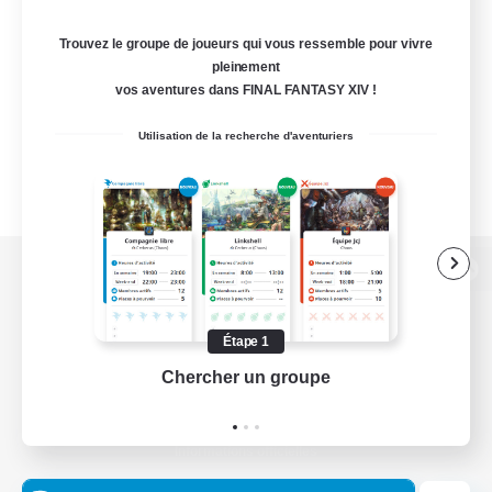
Trouvez le groupe de joueurs qui vous ressemble pour vivre
pleinement
vos aventures dans FINAL FANTASY XIV !
Utilisation de la recherche d'aventuriers
Version de bureau
Étape 1
Chercher un groupe
Prend
Télécharger le jeu
Informations officielles