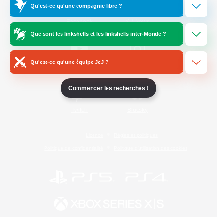
Qu'est-ce qu'une compagnie libre ?
/
Facebook
X
News
Que sont les linkshells et les linkshells inter-Monde ?
Qu'est-ce qu'une équipe JcJ ?
YouTube
Instagram
Commencer les recherches !
Twitch
Bluesky
Licence
Règles et politiques
Politique de confidentialité
Politique d'utilisation des cookies