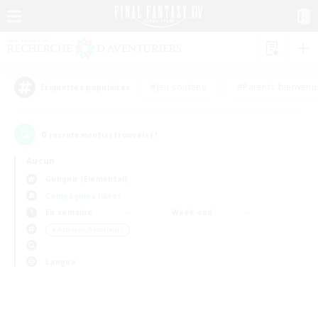
#Jeu soutenu
#Parents bienvenu
Étiquettes populaires
0
recrutement(s) trouvé(s) !
Aucun
Gungnir (Elemental)
Compagnies libres
En semaine
Week-end
＃Artisans/Récolteurs
Langue