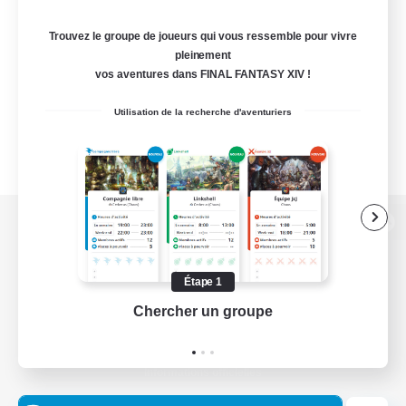
Trouvez le groupe de joueurs qui vous ressemble pour vivre
pleinement
vos aventures dans FINAL FANTASY XIV !
Utilisation de la recherche d'aventuriers
Version de bureau
Étape 1
Chercher un groupe
Prend
Télécharger le jeu
Informations officielles