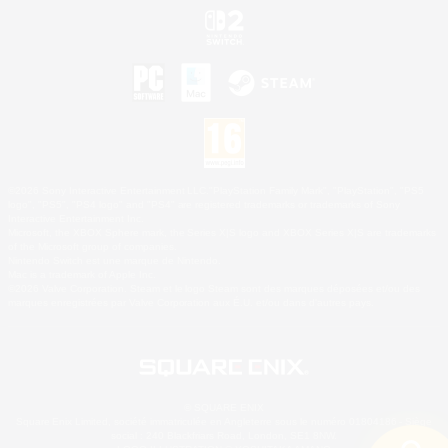
©2026 Sony Interactive Entertainment LLC."PlayStation Family Mark", "PlayStation", "PS5
logo", "PS5", "PS4 logo" and "PS4" are registered trademarks or trademarks of Sony
Interactive Entertainment Inc.
Microsoft, the XBOX Sphere mark, the Series X|S logo and XBOX Series X|S are trademarks
of the Microsoft group of companies.
Nintendo Switch est une marque de Nintendo.
Mac is a trademark of Apple Inc.
©2026 Valve Corporation. Steam et le logo Steam sont des marques déposées et/ou des
marques enregistrées par Valve Corporation aux É.U. et/ou dans d'autres pays.
© SQUARE ENIX
Square Enix Limited, société immatriculée en Angleterre sous le numéro 01804186 - Siège
social : 240 Blackfriars Road, London, SE1 8NW.