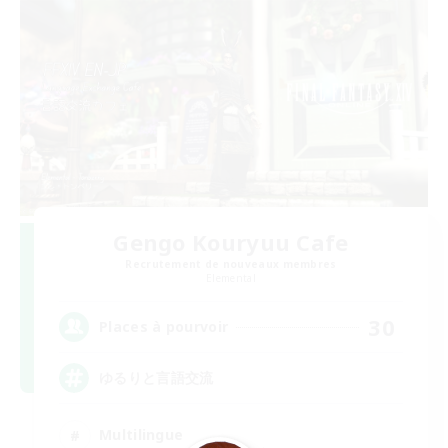
Gengo Kouryuu Cafe
Recrutement de nouveaux membres
Elemental
30
Places à pourvoir
ゆるりと言語交流
Multilingue