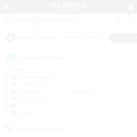
#Parents bienvenus
#Multilingu
Étiquettes populaires
1
recrutement(s) trouvé(s) !
Aucun
Garuda (Elemental)
Linkshells et LSIM
En semaine
Week-end
＃Multilingue
Langue
Linkshell inter-Monde