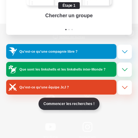
Étape 1
Chercher un groupe
Prend
Version de bureau
Qu'est-ce qu'une compagnie libre ?
Télécharger le jeu
Que sont les linkshells et les linkshells inter-Monde ?
Informations officielles
Qu'est-ce qu'une équipe JcJ ?
Commencer les recherches !
/
Facebook
X
News
YouTube
Instagram