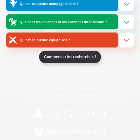
Qu'est-ce qu'une compagnie libre ?
/
Facebook
X
News
Que sont les linkshells et les linkshells inter-Monde ?
Qu'est-ce qu'une équipe JcJ ?
YouTube
Instagram
Commencer les recherches !
Twitch
Bluesky
Licence
Règles et politiques
Politique de confidentialité
Politique d'utilisation des cookies