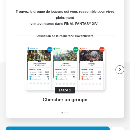
Trouvez le groupe de joueurs qui vous ressemble pour vivre
pleinement
vos aventures dans FINAL FANTASY XIV !
Utilisation de la recherche d'aventuriers
Version de bureau
Étape 1
Chercher un groupe
Prend
Télécharger le jeu
Informations officielles