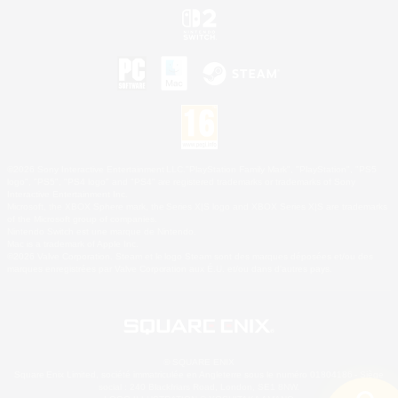
©2026 Sony Interactive Entertainment LLC."PlayStation Family Mark", "PlayStation", "PS5
logo", "PS5", "PS4 logo" and "PS4" are registered trademarks or trademarks of Sony
Interactive Entertainment Inc.
Microsoft, the XBOX Sphere mark, the Series X|S logo and XBOX Series X|S are trademarks
of the Microsoft group of companies.
Nintendo Switch est une marque de Nintendo.
Mac is a trademark of Apple Inc.
©2026 Valve Corporation. Steam et le logo Steam sont des marques déposées et/ou des
marques enregistrées par Valve Corporation aux É.U. et/ou dans d'autres pays.
© SQUARE ENIX
Square Enix Limited, société immatriculée en Angleterre sous le numéro 01804186 - Siège
social : 240 Blackfriars Road, London, SE1 8NW.