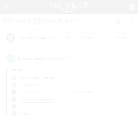
#Parents bienvenus
#Chasses
Étiquettes populaires
0
recrutement(s) trouvé(s) !
Aucun
Garuda (Elemental)
Linkshells et LSIM
En semaine
Week-end
＃Artisans/Récolteurs
Langue