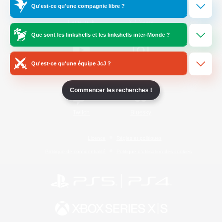
Qu'est-ce qu'une compagnie libre ?
/
Facebook
X
News
Que sont les linkshells et les linkshells inter-Monde ?
Qu'est-ce qu'une équipe JcJ ?
YouTube
Instagram
Commencer les recherches !
Twitch
Bluesky
Licence
Règles et politiques
Politique de confidentialité
Politique d'utilisation des cookies