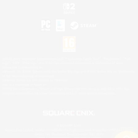
©2026 Sony Interactive Entertainment LLC."PlayStation Family Mark", "PlayStation", "PS5
logo", "PS5", "PS4 logo" and "PS4" are registered trademarks or trademarks of Sony
Interactive Entertainment Inc.
Microsoft, the XBOX Sphere mark, the Series X|S logo and XBOX Series X|S are trademarks
of the Microsoft group of companies.
Nintendo Switch est une marque de Nintendo.
Mac is a trademark of Apple Inc.
©2026 Valve Corporation. Steam et le logo Steam sont des marques déposées et/ou des
marques enregistrées par Valve Corporation aux É.U. et/ou dans d'autres pays.
© SQUARE ENIX
Square Enix Limited, société immatriculée en Angleterre sous le numéro 01804186 - Siège
social : 240 Blackfriars Road, London, SE1 8NW.