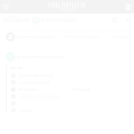
#Parents bienvenus
#Chasses
Étiquettes populaires
0
recrutement(s) trouvé(s) !
Aucun
Garuda (Elemental)
Linkshells et LSIM
En semaine
Week-end
＃Amateurs de jeu de rôle
Langue