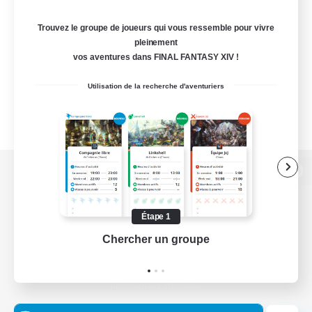
Trouvez le groupe de joueurs qui vous ressemble pour vivre
pleinement
vos aventures dans FINAL FANTASY XIV !
Utilisation de la recherche d'aventuriers
Version de bureau
Étape 1
Chercher un groupe
Prend
Télécharger le jeu
Informations officielles