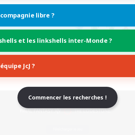
 compagnie libre ?
shells et les linkshells inter-Monde ?
équipe JcJ ?
Commencer les recherches !
Version mobile
Télécharger le jeu