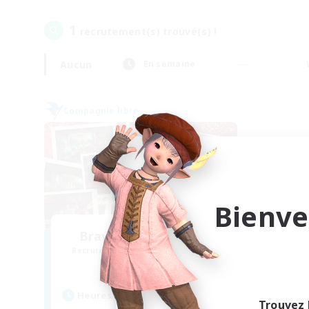
1
recrutement(s) trouvé(s) !
Aucun
En semaine
Compagnie libre
Bienve
Bravious Eorzea Inc.
Recrutement de nouveaux membres
Garuda [Elemental]
Heures d'activité
Trouvez 