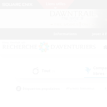
Informations
Jouer à 
Compa
Tout
(5)
libres
(
Étiquettes populaires
#Parents bienvenus
#
#Amateurs de capture d'écran
#Événeme
#Artisans/Récolteurs
#Débutants bienvenus