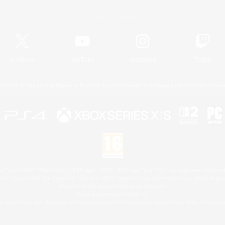
Informations officielles
X
/
News
YouTube
Instagram
Twitch
Licence
Règles et politiques
Politique de confidentialité
Politique d'utilisation des cookie
 Family Mark", "PlayStation", "PS5 logo", "PS5", "PS4 logo" and "PS4" are registered trademark
XBOX Sphere mark, the Series X|S logo and XBOX Series X|S are trademarks of the Microsoft gro
Nintendo Switch est une marque de Nintendo.
Mac is a trademark of Apple Inc.
le logo Steam sont des marques déposées et/ou des marques enregistrées par Valve Corporation