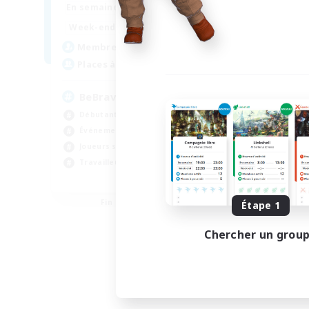
12:00
24:00
En semaine
12:00
1:00
Week-end
250
Membres actifs
--
Places à pourvoir
BeBravious
Débutants bienvenus
Événements joueurs
Joueurs sociaux
Travailleurs bienvenus
EN
Fin du recrutement le 31/08/2026
Étape 1
Chercher un grou