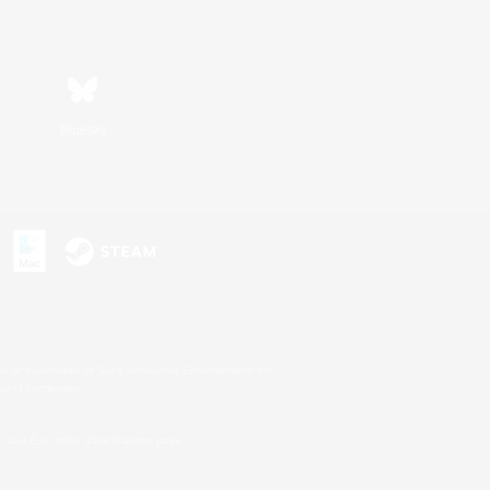
Bluesky
s
s or trademarks of Sony Interactive Entertainment Inc.
up of companies.
 aux É.U. et/ou dans d'autres pays.