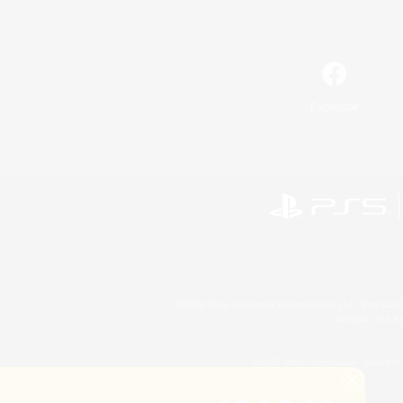
Facebook
©2026 Sony Interactive Entertainment LLC."PlayStation
Microsoft, the 
©2026 Valve Corporation. Steam et 