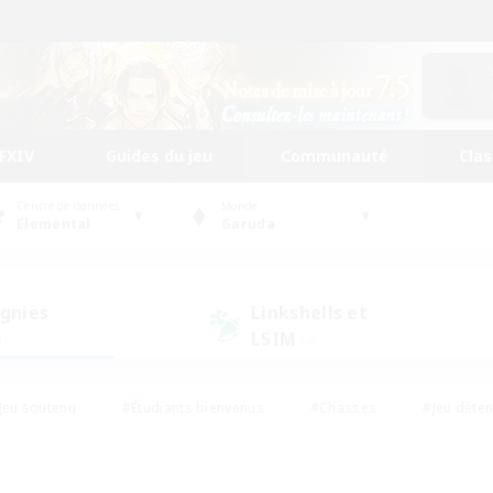
FFXIV
Guides du jeu
Communauté
Cla
Centre de données
Monde
Elemental
Garuda
gnies
Linkshells et
LSIM
1)
(4)
Jeu soutenu
#Étudiants bienvenus
#Chasses
#Jeu déte
nts joueurs
#Amateurs d'histoire
#Multilingue
#Amate
#Amateurs de JcJ
#Amateurs de mirage
#Carte aux trésors