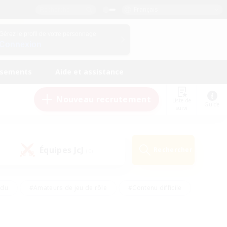
Français
Gérez le profil de votre personnage
Connexion
ssements
Aide et assistance
Nouveau recrutement
Liste de
Guide
suivi
Équipes JcJ
Rechercher
(0)
ndu
#Amateurs de jeu de rôle
#Contenu difficile
urs de logement
#Passe-temps/Intérêts
#Joueurs sociaux
#Travailleurs bienvenus