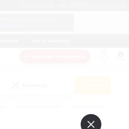
Français
Gérez le profil de votre personnage
Connexion
ssements
Aide et assistance
Nouveau recrutement
Liste de
Guide
suivi
Équipes JcJ
Rechercher
(0)
ndu
#Amateurs de jeu de rôle
#Contenu difficile
urs de logement
#Passe-temps/Intérêts
#Joueurs sociaux
#Travailleurs bienvenus