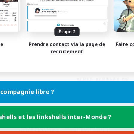
Étape 2
pe
Prendre contact via la page de
Faire c
recrutement
 compagnie libre ?
shells et les linkshells inter-Monde ?
Version mobile