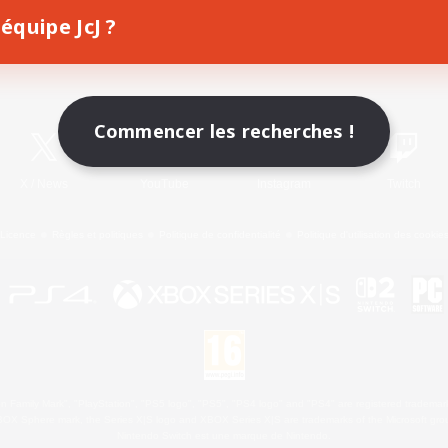
équipe JcJ ?
Télécharger le jeu
Informations officielles
Commencer les recherches !
X
/
News
YouTube
Instagram
Twitch
Licence
Règles et politiques
Politique de confidentialité
Politique d'utilisation des cookie
 Family Mark", "PlayStation", "PS5 logo", "PS5", "PS4 logo" and "PS4" are registered trademark
XBOX Sphere mark, the Series X|S logo and XBOX Series X|S are trademarks of the Microsoft gro
Nintendo Switch est une marque de Nintendo.