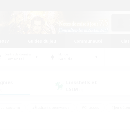
FFXIV
Guides du jeu
Communauté
Cla
Centre de données
Monde
Elemental
Garuda
gnies
Linkshells et
LSIM
0)
(0)
Jeu soutenu
#Étudiants bienvenus
#Chasses
#Jeu déte
nts joueurs
#Amateurs d'histoire
#Multilingue
#Amate
#Amateurs de JcJ
#Amateurs de mirage
#Carte aux trésors