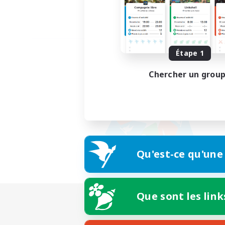
Étape 1
Chercher un grou
Qu'est-ce qu'une
Que sont les link