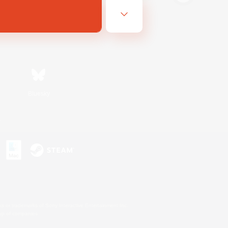
Bluesky
s
s or trademarks of Sony Interactive Entertainment Inc.
up of companies.