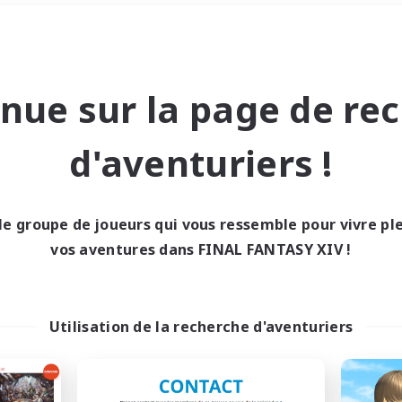
Week-end
＃Carte aux trésors
nue sur la page de re
d'aventuriers !
le groupe de joueurs qui vous ressemble pour vivre p
0 résultat
vos aventures dans FINAL FANTASY XIV !
cun recrutement trou
Utilisation de la recherche d'aventuriers
Réessayez avec des critères différents.