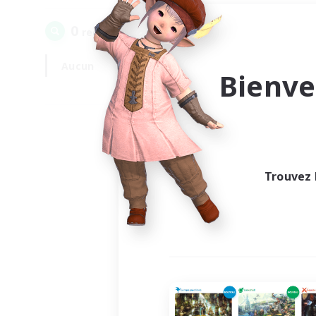
0
recrutement(s) trouvé(s) !
Aucun
En semaine
Bienve
Trouvez 
Au