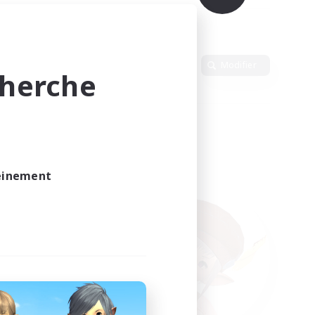
Langue
Modifier
cherche
leinement
vé.