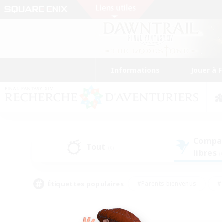
Informations
Jouer à 
Compa
Tout
(0)
libres
(
Étiquettes populaires
#Parents bienvenus
#
#Amateurs de capture d'écran
#Événeme
#Artisans/Récolteurs
#Débutants bienvenus