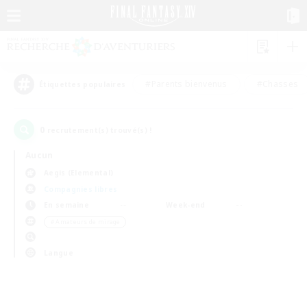
#Parents bienvenus
#Chasses
Étiquettes populaires
0
recrutement(s) trouvé(s) !
Aucun
Aegis (Elemental)
Compagnies libres
En semaine
Week-end
＃Amateurs de mirage
Langue