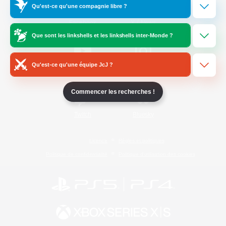
Qu'est-ce qu'une compagnie libre ?
/
Facebook
X
News
Que sont les linkshells et les linkshells inter-Monde ?
Qu'est-ce qu'une équipe JcJ ?
YouTube
Instagram
Commencer les recherches !
Twitch
Bluesky
Licence
Règles et politiques
Politique de confidentialité
Politique d'utilisation des cookies