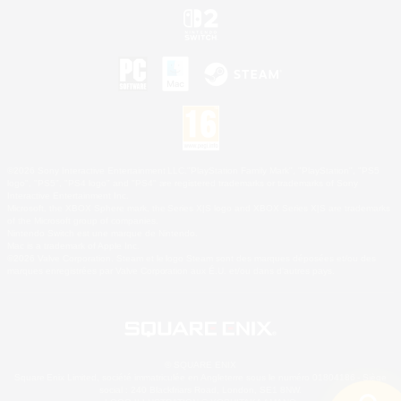
©2026 Sony Interactive Entertainment LLC."PlayStation Family Mark", "PlayStation", "PS5
logo", "PS5", "PS4 logo" and "PS4" are registered trademarks or trademarks of Sony
Interactive Entertainment Inc.
Microsoft, the XBOX Sphere mark, the Series X|S logo and XBOX Series X|S are trademarks
of the Microsoft group of companies.
Nintendo Switch est une marque de Nintendo.
Mac is a trademark of Apple Inc.
©2026 Valve Corporation. Steam et le logo Steam sont des marques déposées et/ou des
marques enregistrées par Valve Corporation aux É.U. et/ou dans d'autres pays.
© SQUARE ENIX
Square Enix Limited, société immatriculée en Angleterre sous le numéro 01804186 - Siège
social : 240 Blackfriars Road, London, SE1 8NW.