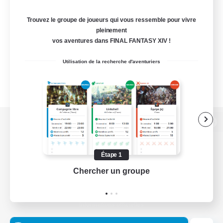
Trouvez le groupe de joueurs qui vous ressemble pour vivre
pleinement
vos aventures dans FINAL FANTASY XIV !
Utilisation de la recherche d'aventuriers
Version de bureau
Étape 1
Chercher un groupe
Prend
Télécharger le jeu
Informations officielles