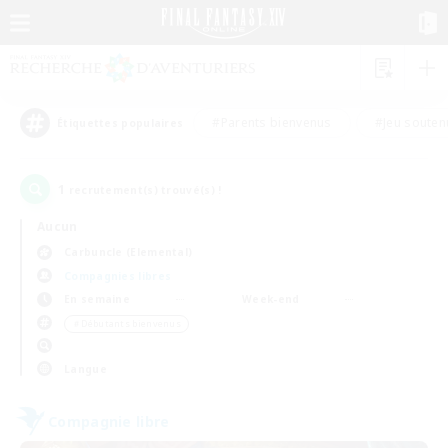
#Parents bienvenus
#Jeu souten
Étiquettes populaires
1
recrutement(s) trouvé(s) !
Aucun
Carbuncle (Elemental)
Compagnies libres
En semaine
Week-end
＃Débutants bienvenus
Langue
Compagnie libre