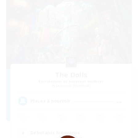
The Dolls
Recrutement de nouveaux membres
Carbuncle [Elemental]
--
Places à pourvoir
Débutants bienvenus