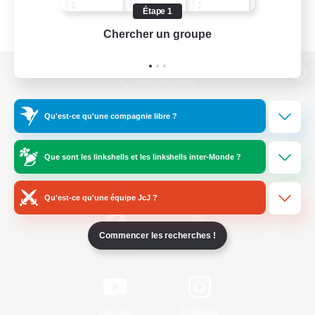
Étape 1
Chercher un groupe
Prend
Version de bureau
Qu'est-ce qu'une compagnie libre ?
Télécharger le jeu
Que sont les linkshells et les linkshells inter-Monde ?
Informations officielles
Qu'est-ce qu'une équipe JcJ ?
Commencer les recherches !
/
Facebook
X
News
YouTube
Instagram