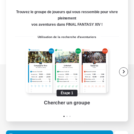
Trouvez le groupe de joueurs qui vous ressemble pour vivre
pleinement
vos aventures dans FINAL FANTASY XIV !
Utilisation de la recherche d'aventuriers
Version de bureau
Étape 1
Chercher un groupe
Prend
Télécharger le jeu
Informations officielles