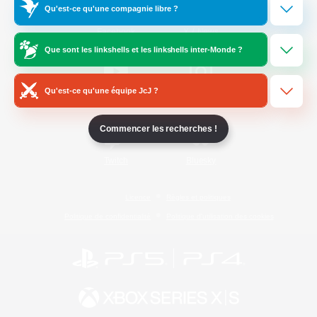
Qu'est-ce qu'une compagnie libre ?
/
Facebook
X
News
Que sont les linkshells et les linkshells inter-Monde ?
Qu'est-ce qu'une équipe JcJ ?
YouTube
Instagram
Commencer les recherches !
Twitch
Bluesky
Licence
Règles et politiques
Politique de confidentialité
Politique d'utilisation des cookies