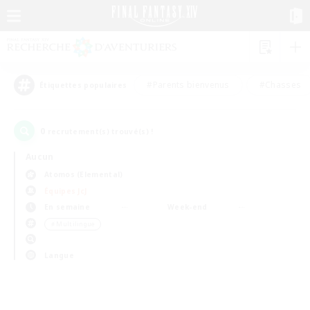
#Parents bienvenus
#Chasses
Étiquettes populaires
0
recrutement(s) trouvé(s) !
Aucun
Atomos (Elemental)
Équipes JcJ
En semaine
Week-end
＃Multilingue
Langue