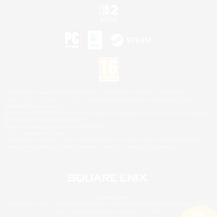
©2026 Sony Interactive Entertainment LLC."PlayStation Family Mark", "PlayStation", "PS5
logo", "PS5", "PS4 logo" and "PS4" are registered trademarks or trademarks of Sony
Interactive Entertainment Inc.
Microsoft, the XBOX Sphere mark, the Series X|S logo and XBOX Series X|S are trademarks
of the Microsoft group of companies.
Nintendo Switch est une marque de Nintendo.
Mac is a trademark of Apple Inc.
©2026 Valve Corporation. Steam et le logo Steam sont des marques déposées et/ou des
marques enregistrées par Valve Corporation aux É.U. et/ou dans d'autres pays.
© SQUARE ENIX
Square Enix Limited, société immatriculée en Angleterre sous le numéro 01804186 - Siège
social : 240 Blackfriars Road, London, SE1 8NW.