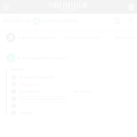
#Parents bienvenus
#Multilingu
Étiquettes populaires
0
recrutement(s) trouvé(s) !
Aucun
Atomos (Elemental)
Équipes JcJ
En semaine
Week-end
＃Amateurs de capture d'écran
Langue