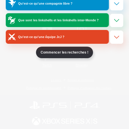
Qu'est-ce qu'une compagnie libre ?
/
Facebook
X
News
Que sont les linkshells et les linkshells inter-Monde ?
Qu'est-ce qu'une équipe JcJ ?
YouTube
Instagram
Commencer les recherches !
Twitch
Bluesky
Licence
Règles et politiques
Politique de confidentialité
Politique d'utilisation des cookies