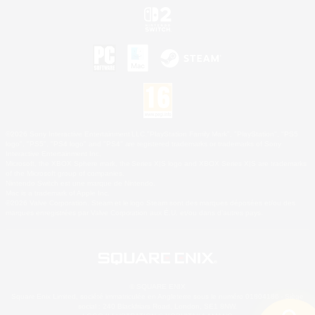
©2026 Sony Interactive Entertainment LLC."PlayStation Family Mark", "PlayStation", "PS5
logo", "PS5", "PS4 logo" and "PS4" are registered trademarks or trademarks of Sony
Interactive Entertainment Inc.
Microsoft, the XBOX Sphere mark, the Series X|S logo and XBOX Series X|S are trademarks
of the Microsoft group of companies.
Nintendo Switch est une marque de Nintendo.
Mac is a trademark of Apple Inc.
©2026 Valve Corporation. Steam et le logo Steam sont des marques déposées et/ou des
marques enregistrées par Valve Corporation aux É.U. et/ou dans d'autres pays.
© SQUARE ENIX
Square Enix Limited, société immatriculée en Angleterre sous le numéro 01804186 - Siège
social : 240 Blackfriars Road, London, SE1 8NW.