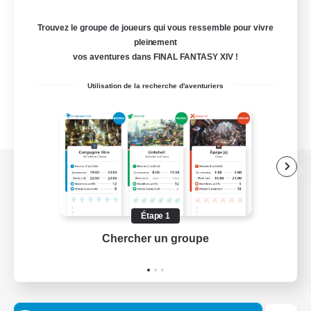
Trouvez le groupe de joueurs qui vous ressemble pour vivre
pleinement
vos aventures dans FINAL FANTASY XIV !
Utilisation de la recherche d'aventuriers
Version de bureau
Étape 1
Chercher un groupe
Prend
Télécharger le jeu
Informations officielles