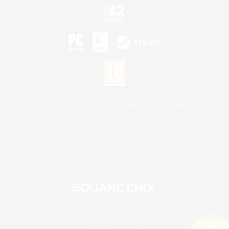
©2026 Sony Interactive Entertainment LLC."PlayStation Family Mark", "PlayStation", "PS5
logo", "PS5", "PS4 logo" and "PS4" are registered trademarks or trademarks of Sony
Interactive Entertainment Inc.
Microsoft, the XBOX Sphere mark, the Series X|S logo and XBOX Series X|S are trademarks
of the Microsoft group of companies.
Nintendo Switch est une marque de Nintendo.
Mac is a trademark of Apple Inc.
©2026 Valve Corporation. Steam et le logo Steam sont des marques déposées et/ou des
marques enregistrées par Valve Corporation aux É.U. et/ou dans d'autres pays.
© SQUARE ENIX
Square Enix Limited, société immatriculée en Angleterre sous le numéro 01804186 - Siège
social : 240 Blackfriars Road, London, SE1 8NW.