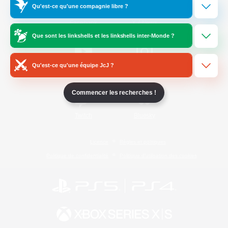
Qu'est-ce qu'une compagnie libre ?
/
Facebook
X
News
Que sont les linkshells et les linkshells inter-Monde ?
Qu'est-ce qu'une équipe JcJ ?
YouTube
Instagram
Commencer les recherches !
Twitch
Bluesky
Licence
Règles et politiques
Politique de confidentialité
Politique d'utilisation des cookies