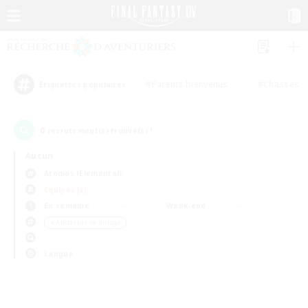
#Parents bienvenus
#Chasses
Étiquettes populaires
0
recrutement(s) trouvé(s) !
Aucun
Atomos (Elemental)
Équipes JcJ
En semaine
Week-end
＃Amateurs de mirage
Langue