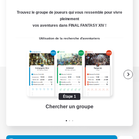
Trouvez le groupe de joueurs qui vous ressemble pour vivre
pleinement
vos aventures dans FINAL FANTASY XIV !
Utilisation de la recherche d'aventuriers
Version de bureau
Étape 1
Chercher un groupe
Prend
Télécharger le jeu
Informations officielles