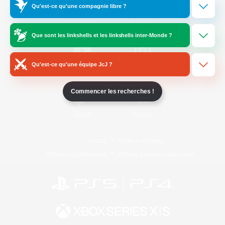
Qu'est-ce qu'une compagnie libre ?
/
Facebook
X
News
Que sont les linkshells et les linkshells inter-Monde ?
Qu'est-ce qu'une équipe JcJ ?
YouTube
Instagram
Commencer les recherches !
Twitch
Bluesky
Licence
Règles et politiques
Politique de confidentialité
Politique d'utilisation des cookies