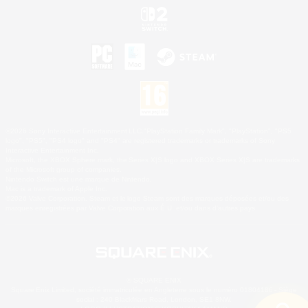
©2026 Sony Interactive Entertainment LLC."PlayStation Family Mark", "PlayStation", "PS5
logo", "PS5", "PS4 logo" and "PS4" are registered trademarks or trademarks of Sony
Interactive Entertainment Inc.
Microsoft, the XBOX Sphere mark, the Series X|S logo and XBOX Series X|S are trademarks
of the Microsoft group of companies.
Nintendo Switch est une marque de Nintendo.
Mac is a trademark of Apple Inc.
©2026 Valve Corporation. Steam et le logo Steam sont des marques déposées et/ou des
marques enregistrées par Valve Corporation aux É.U. et/ou dans d'autres pays.
© SQUARE ENIX
Square Enix Limited, société immatriculée en Angleterre sous le numéro 01804186 - Siège
social : 240 Blackfriars Road, London, SE1 8NW.