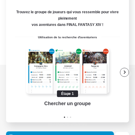
Trouvez le groupe de joueurs qui vous ressemble pour vivre
pleinement
vos aventures dans FINAL FANTASY XIV !
Utilisation de la recherche d'aventuriers
Version de bureau
Étape 1
Chercher un groupe
Prend
Télécharger le jeu
Informations officielles