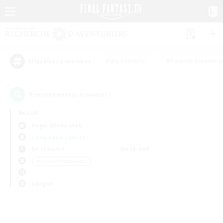
#Jeu soutenu
#Parents bienvenu
Étiquettes populaires
0
recrutement(s) trouvé(s) !
Aucun
Aegis (Elemental)
Compagnies libres
En semaine
Week-end
＃Artisans/Récolteurs
Langue