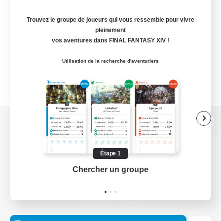
Trouvez le groupe de joueurs qui vous ressemble pour vivre
pleinement
vos aventures dans FINAL FANTASY XIV !
Utilisation de la recherche d'aventuriers
Version de bureau
Étape 1
Chercher un groupe
Prend
Télécharger le jeu
Informations officielles