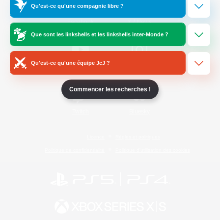
Qu'est-ce qu'une compagnie libre ?
/
Facebook
X
News
Que sont les linkshells et les linkshells inter-Monde ?
Qu'est-ce qu'une équipe JcJ ?
YouTube
Instagram
Commencer les recherches !
Twitch
Bluesky
Licence
Règles et politiques
Politique de confidentialité
Politique d'utilisation des cookies