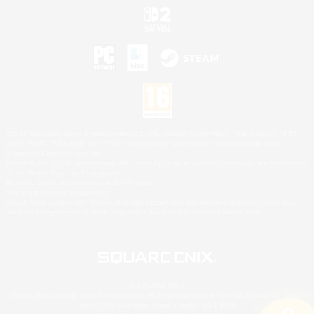
©2026 Sony Interactive Entertainment LLC."PlayStation Family Mark", "PlayStation", "PS5
logo", "PS5", "PS4 logo" and "PS4" are registered trademarks or trademarks of Sony
Interactive Entertainment Inc.
Microsoft, the XBOX Sphere mark, the Series X|S logo and XBOX Series X|S are trademarks
of the Microsoft group of companies.
Nintendo Switch est une marque de Nintendo.
Mac is a trademark of Apple Inc.
©2026 Valve Corporation. Steam et le logo Steam sont des marques déposées et/ou des
marques enregistrées par Valve Corporation aux É.U. et/ou dans d'autres pays.
© SQUARE ENIX
Square Enix Limited, société immatriculée en Angleterre sous le numéro 01804186 - Siège
social : 240 Blackfriars Road, London, SE1 8NW.