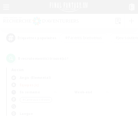
#Parents bienvenus
#Jeu souten
Étiquettes populaires
0
recrutement(s) trouvé(s) !
Aucun
Aegis (Elemental)
Équipes JcJ
En semaine
Week-end
＃Carte aux trésors
Langue