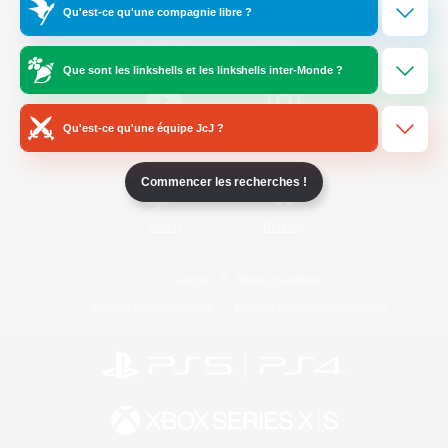
Qu'est-ce qu'une compagnie libre ?
/
Facebook
X
News
Que sont les linkshells et les linkshells inter-Monde ?
Qu'est-ce qu'une équipe JcJ ?
YouTube
Instagram
Commencer les recherches !
Twitch
Bluesky
Licence
Règles et politiques
Politique de confidentialité
Politique d'utilisation des cookies