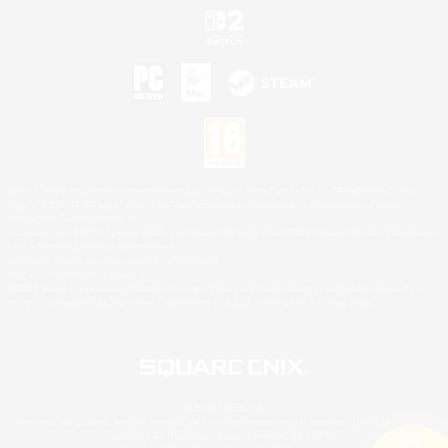
©2026 Sony Interactive Entertainment LLC."PlayStation Family Mark", "PlayStation", "PS5
logo", "PS5", "PS4 logo" and "PS4" are registered trademarks or trademarks of Sony
Interactive Entertainment Inc.
Microsoft, the XBOX Sphere mark, the Series X|S logo and XBOX Series X|S are trademarks
of the Microsoft group of companies.
Nintendo Switch est une marque de Nintendo.
Mac is a trademark of Apple Inc.
©2026 Valve Corporation. Steam et le logo Steam sont des marques déposées et/ou des
marques enregistrées par Valve Corporation aux É.U. et/ou dans d'autres pays.
© SQUARE ENIX
Square Enix Limited, société immatriculée en Angleterre sous le numéro 01804186 - Siège
social : 240 Blackfriars Road, London, SE1 8NW.