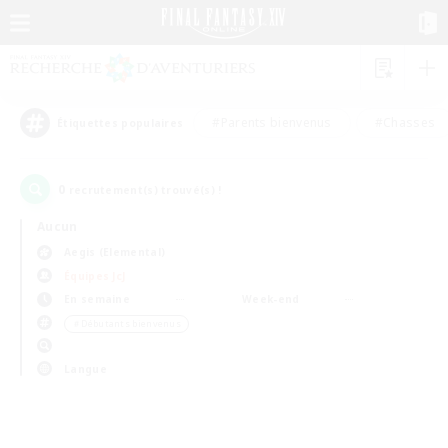
#Parents bienvenus
#Chasses
Étiquettes populaires
0
recrutement(s) trouvé(s) !
Aucun
Aegis (Elemental)
Équipes JcJ
En semaine
Week-end
＃Débutants bienvenus
Langue