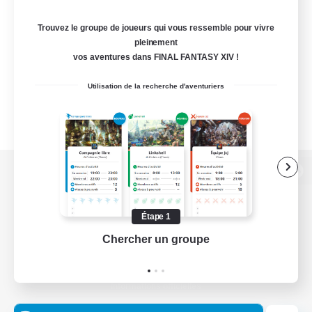
Trouvez le groupe de joueurs qui vous ressemble pour vivre
pleinement
vos aventures dans FINAL FANTASY XIV !
Utilisation de la recherche d'aventuriers
Version de bureau
Étape 1
Chercher un groupe
Prend
Télécharger le jeu
Informations officielles