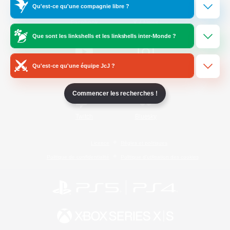
Qu'est-ce qu'une compagnie libre ?
/
Facebook
X
News
Que sont les linkshells et les linkshells inter-Monde ?
Qu'est-ce qu'une équipe JcJ ?
YouTube
Instagram
Commencer les recherches !
Twitch
Bluesky
Licence
Règles et politiques
Politique de confidentialité
Politique d'utilisation des cookies