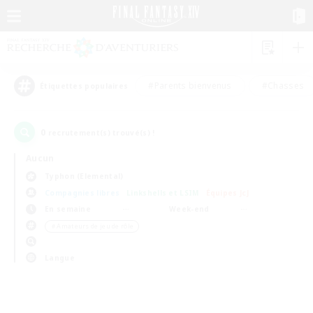
#Parents bienvenus
#Chasses
Étiquettes populaires
0
recrutement(s) trouvé(s) !
Aucun
Typhon (Elemental)
Compagnies libres
Linkshells et LSIM
Équipes JcJ
En semaine
Week-end
＃Amateurs de jeu de rôle
Langue