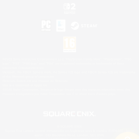
©2026 Sony Interactive Entertainment LLC."PlayStation Family Mark", "PlayStation", "PS5
logo", "PS5", "PS4 logo" and "PS4" are registered trademarks or trademarks of Sony
Interactive Entertainment Inc.
Microsoft, the XBOX Sphere mark, the Series X|S logo and XBOX Series X|S are trademarks
of the Microsoft group of companies.
Nintendo Switch est une marque de Nintendo.
Mac is a trademark of Apple Inc.
©2026 Valve Corporation. Steam et le logo Steam sont des marques déposées et/ou des
marques enregistrées par Valve Corporation aux É.U. et/ou dans d'autres pays.
© SQUARE ENIX
Square Enix Limited, société immatriculée en Angleterre sous le numéro 01804186 - Siège
social : 240 Blackfriars Road, London, SE1 8NW.