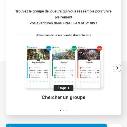
Trouvez le groupe de joueurs qui vous ressemble pour vivre
pleinement
vos aventures dans FINAL FANTASY XIV !
Utilisation de la recherche d'aventuriers
Version de bureau
Étape 1
Chercher un groupe
Prend
Télécharger le jeu
Informations officielles