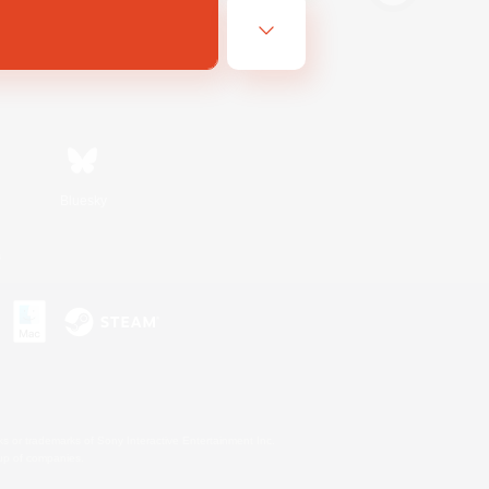
Bluesky
s
s or trademarks of Sony Interactive Entertainment Inc.
up of companies.