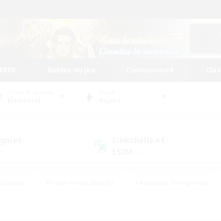
FFXIV
Guides du jeu
Communauté
Cla
Centre de données
Monde
Elemental
Kujata
gnies
Linkshells et
LSIM
0)
(0)
Chasses
#Passe-temps/Intérêts
#Amateurs de logement
nus
#Amateurs de capture d'écran
#Événements joueurs
mateurs de mirage
#Carte aux trésors
#Joueurs sociaux