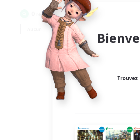
0
recrutement(s) trouvé(s) !
Aucun
En semaine
Bienve
Trouvez 
Au