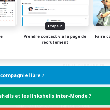
Étape 2
pe
Prendre contact via la page de
Faire c
recrutement
 compagnie libre ?
shells et les linkshells inter-Monde ?
Version mobile