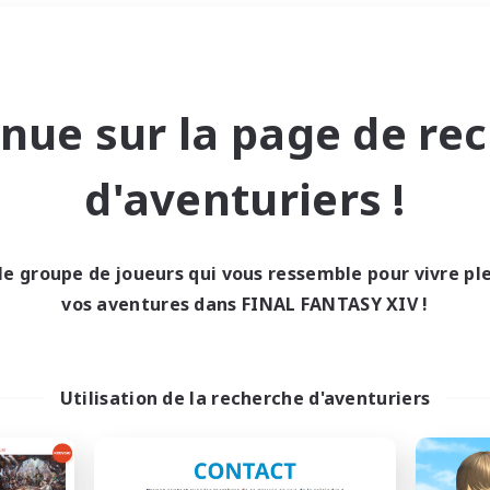
Week-end
＃Étudiants bienvenus
nue sur la page de re
d'aventuriers !
le groupe de joueurs qui vous ressemble pour vivre p
0 résultat
vos aventures dans FINAL FANTASY XIV !
cun recrutement trou
Utilisation de la recherche d'aventuriers
Réessayez avec des critères différents.