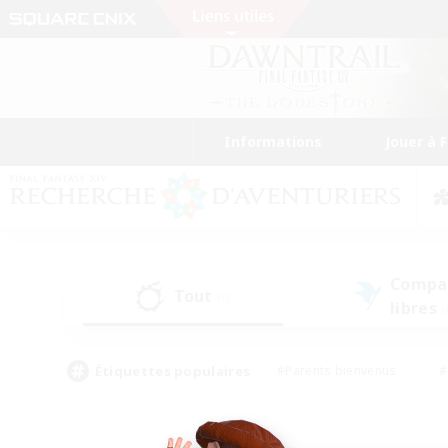
Informations
Jouer à 
Compa
Tout
(0)
libres
(
Étiquettes populaires
#Parents bienvenus
#
#Amateurs d'histoire
#Étudiants bienve
#Artisans/Récolteurs
#Amateurs de JcJ
#A