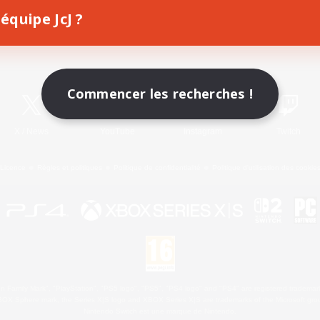
équipe JcJ ?
Télécharger le jeu
Informations officielles
Commencer les recherches !
X
/
News
YouTube
Instagram
Twitch
Licence
Règles et politiques
Politique de confidentialité
Politique d'utilisation des cookie
 Family Mark", "PlayStation", "PS5 logo", "PS5", "PS4 logo" and "PS4" are registered trademark
XBOX Sphere mark, the Series X|S logo and XBOX Series X|S are trademarks of the Microsoft gro
Nintendo Switch est une marque de Nintendo.