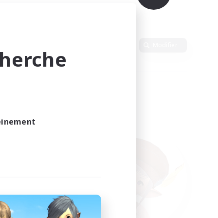
Langue
Modifier
cherche
leinement
vé.