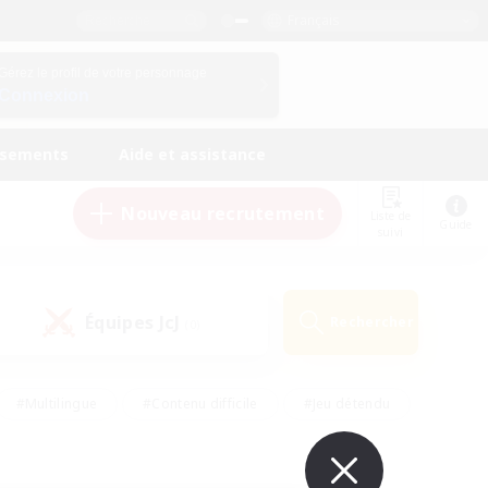
Français
Gérez le profil de votre personnage
Connexion
ssements
Aide et assistance
Nouveau recrutement
Liste de
Guide
suivi
Équipes JcJ
Rechercher
(0)
#Multilingue
#Contenu difficile
#Jeu détendu
#Amateurs de jeu de rôle
#Jeu soutenu
#Débutants bienvenus
#Travailleurs bienvenus