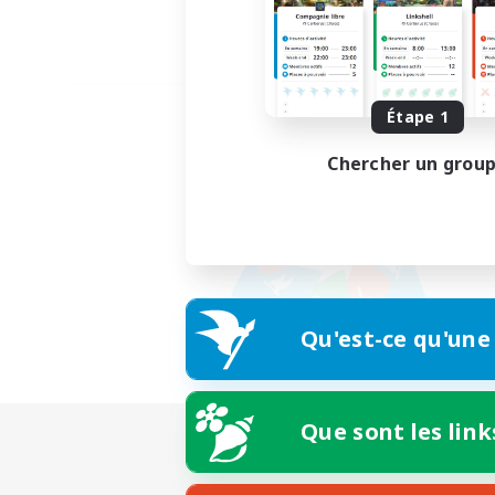
Étape 1
Chercher un grou
Qu'est-ce qu'une
Que sont les link