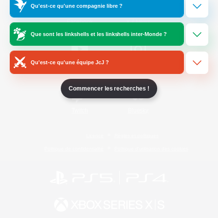
Qu'est-ce qu'une compagnie libre ?
/
Facebook
X
News
Que sont les linkshells et les linkshells inter-Monde ?
Qu'est-ce qu'une équipe JcJ ?
YouTube
Instagram
Commencer les recherches !
Twitch
Bluesky
Licence
Règles et politiques
Politique de confidentialité
Politique d'utilisation des cookies