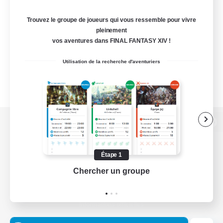
Trouvez le groupe de joueurs qui vous ressemble pour vivre
pleinement
vos aventures dans FINAL FANTASY XIV !
Utilisation de la recherche d'aventuriers
Version de bureau
Étape 1
Chercher un groupe
Prend
Télécharger le jeu
Informations officielles