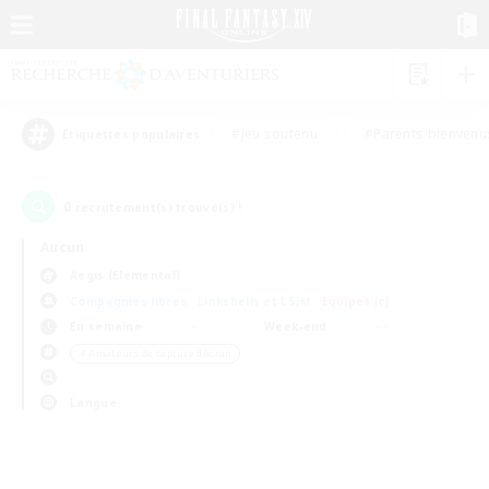
#Jeu soutenu
#Parents bienvenu
Étiquettes populaires
0
recrutement(s) trouvé(s) !
Aucun
Aegis (Elemental)
Compagnies libres
Linkshells et LSIM
Équipes JcJ
En semaine
Week-end
＃Amateurs de capture d'écran
Langue