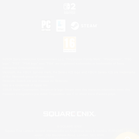
©2026 Sony Interactive Entertainment LLC."PlayStation Family Mark", "PlayStation", "PS5
logo", "PS5", "PS4 logo" and "PS4" are registered trademarks or trademarks of Sony
Interactive Entertainment Inc.
Microsoft, the XBOX Sphere mark, the Series X|S logo and XBOX Series X|S are trademarks
of the Microsoft group of companies.
Nintendo Switch est une marque de Nintendo.
Mac is a trademark of Apple Inc.
©2026 Valve Corporation. Steam et le logo Steam sont des marques déposées et/ou des
marques enregistrées par Valve Corporation aux É.U. et/ou dans d'autres pays.
© SQUARE ENIX
Square Enix Limited, société immatriculée en Angleterre sous le numéro 01804186 - Siège
social : 240 Blackfriars Road, London, SE1 8NW.