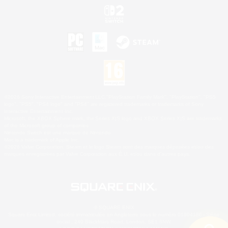
©2026 Sony Interactive Entertainment LLC."PlayStation Family Mark", "PlayStation", "PS5
logo", "PS5", "PS4 logo" and "PS4" are registered trademarks or trademarks of Sony
Interactive Entertainment Inc.
Microsoft, the XBOX Sphere mark, the Series X|S logo and XBOX Series X|S are trademarks
of the Microsoft group of companies.
Nintendo Switch est une marque de Nintendo.
Mac is a trademark of Apple Inc.
©2026 Valve Corporation. Steam et le logo Steam sont des marques déposées et/ou des
marques enregistrées par Valve Corporation aux É.U. et/ou dans d'autres pays.
© SQUARE ENIX
Square Enix Limited, société immatriculée en Angleterre sous le numéro 01804186 - Siège
social : 240 Blackfriars Road, London, SE1 8NW.