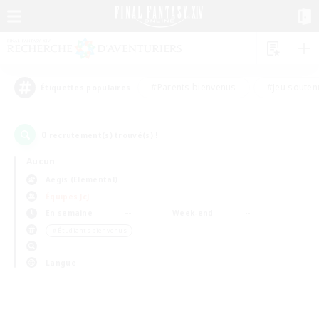
#Parents bienvenus
#Jeu souten
Étiquettes populaires
0
recrutement(s) trouvé(s) !
Aucun
Aegis (Elemental)
Équipes JcJ
En semaine
Week-end
＃Étudiants bienvenus
Langue