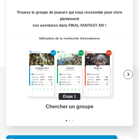
Trouvez le groupe de joueurs qui vous ressemble pour vivre
pleinement
vos aventures dans FINAL FANTASY XIV !
Utilisation de la recherche d'aventuriers
Version de bureau
Étape 1
Chercher un groupe
Prend
Télécharger le jeu
Informations officielles