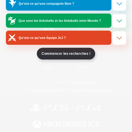
Qu'est-ce qu'une compagnie libre ?
/
Facebook
X
News
Que sont les linkshells et les linkshells inter-Monde ?
Qu'est-ce qu'une équipe JcJ ?
YouTube
Instagram
Commencer les recherches !
Twitch
Bluesky
Licence
Règles et politiques
Politique de confidentialité
Politique d'utilisation des cookies