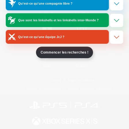
Qu'est-ce qu'une compagnie libre ?
/
Facebook
X
News
Que sont les linkshells et les linkshells inter-Monde ?
Qu'est-ce qu'une équipe JcJ ?
YouTube
Instagram
Commencer les recherches !
Twitch
Bluesky
Licence
Règles et politiques
Politique de confidentialité
Politique d'utilisation des cookies