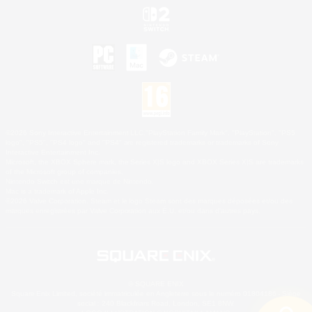
©2026 Sony Interactive Entertainment LLC."PlayStation Family Mark", "PlayStation", "PS5
logo", "PS5", "PS4 logo" and "PS4" are registered trademarks or trademarks of Sony
Interactive Entertainment Inc.
Microsoft, the XBOX Sphere mark, the Series X|S logo and XBOX Series X|S are trademarks
of the Microsoft group of companies.
Nintendo Switch est une marque de Nintendo.
Mac is a trademark of Apple Inc.
©2026 Valve Corporation. Steam et le logo Steam sont des marques déposées et/ou des
marques enregistrées par Valve Corporation aux É.U. et/ou dans d'autres pays.
© SQUARE ENIX
Square Enix Limited, société immatriculée en Angleterre sous le numéro 01804186 - Siège
social : 240 Blackfriars Road, London, SE1 8NW.