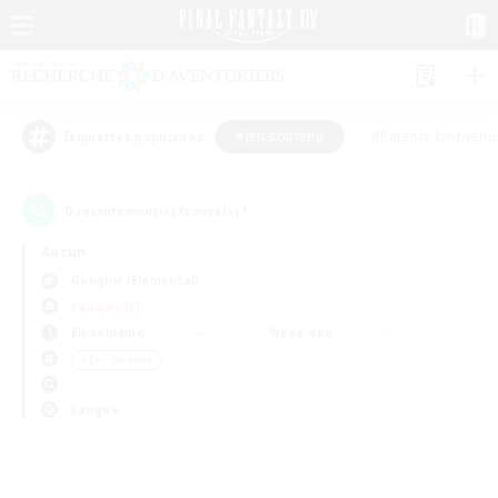
#Jeu soutenu
#Parents bienvenu
Étiquettes populaires
0
recrutement(s) trouvé(s) !
Aucun
Gungnir (Elemental)
Équipes JcJ
En semaine
Week-end
＃Jeu soutenu
Langue