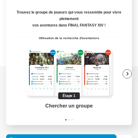
Trouvez le groupe de joueurs qui vous ressemble pour vivre
pleinement
vos aventures dans FINAL FANTASY XIV !
Utilisation de la recherche d'aventuriers
Version de bureau
Étape 1
Chercher un groupe
Prend
Télécharger le jeu
Informations officielles