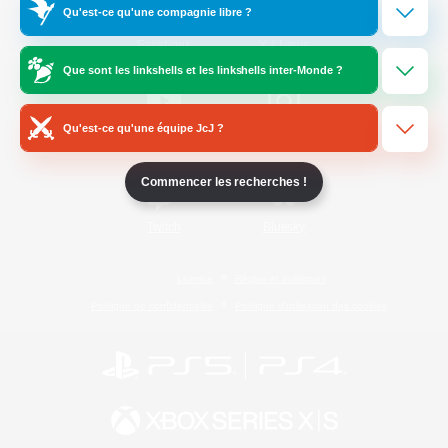
Qu'est-ce qu'une compagnie libre ?
/
Facebook
X
News
Que sont les linkshells et les linkshells inter-Monde ?
Qu'est-ce qu'une équipe JcJ ?
YouTube
Instagram
Commencer les recherches !
Twitch
Bluesky
Licence
Règles et politiques
Politique de confidentialité
Politique d'utilisation des cookies