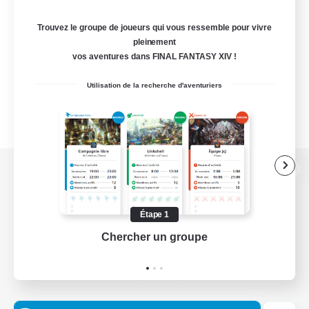
Trouvez le groupe de joueurs qui vous ressemble pour vivre
pleinement
vos aventures dans FINAL FANTASY XIV !
Utilisation de la recherche d'aventuriers
Version de bureau
Étape 1
Chercher un groupe
Prend
Télécharger le jeu
Informations officielles