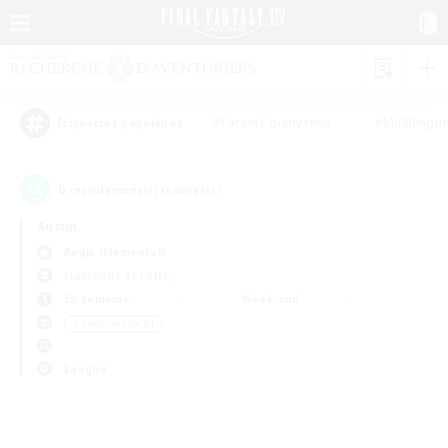
#Parents bienvenus
#Multilingu
Étiquettes populaires
0
recrutement(s) trouvé(s) !
Aucun
Aegis (Elemental)
Linkshells et LSIM
En semaine
Week-end
＃Amateurs de JcJ
Langue