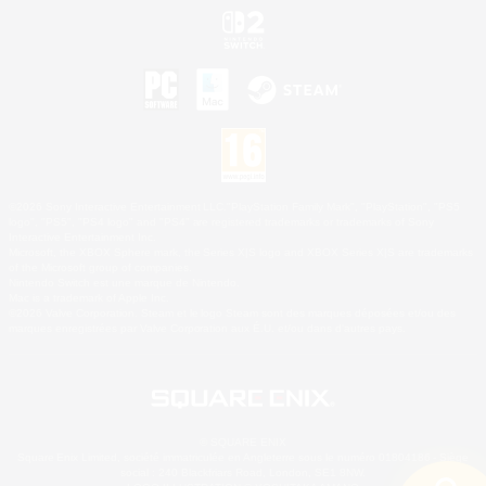
©2026 Sony Interactive Entertainment LLC."PlayStation Family Mark", "PlayStation", "PS5
logo", "PS5", "PS4 logo" and "PS4" are registered trademarks or trademarks of Sony
Interactive Entertainment Inc.
Microsoft, the XBOX Sphere mark, the Series X|S logo and XBOX Series X|S are trademarks
of the Microsoft group of companies.
Nintendo Switch est une marque de Nintendo.
Mac is a trademark of Apple Inc.
©2026 Valve Corporation. Steam et le logo Steam sont des marques déposées et/ou des
marques enregistrées par Valve Corporation aux É.U. et/ou dans d'autres pays.
© SQUARE ENIX
Square Enix Limited, société immatriculée en Angleterre sous le numéro 01804186 - Siège
social : 240 Blackfriars Road, London, SE1 8NW.