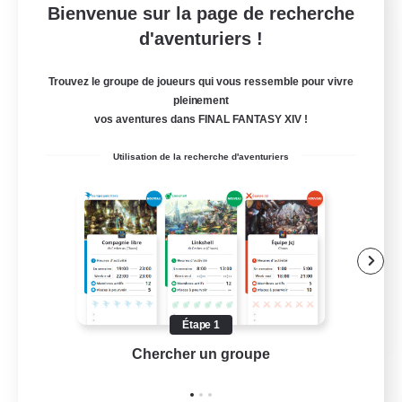
Bienvenue sur la page de recherche
Let's Party! Element
d'aventuriers !
Recrutement de nouveaux membres
Elemental
Trouvez le groupe de joueurs qui vous ressemble pour vivre
999
pleinement
Places à pourvoir
vos aventures dans FINAL FANTASY XIV !
LetsPartyFFXIVDiscord
Utilisation de la recherche d'aventuriers
Débutants bienvenus
Jeu détendu
Passe-temps/Intérêts
Joueurs sociaux
EN
Étape 1
Chercher un groupe
Prend
Voir détails
Fin du recrutement le 24/08/2026