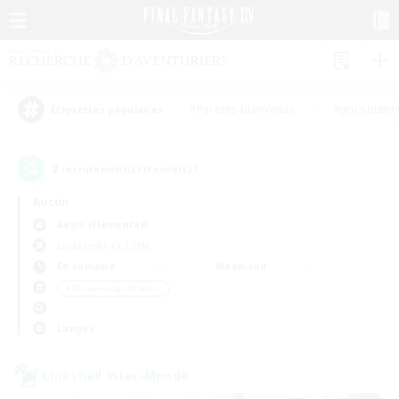
#Parents bienvenus
#Jeu souten
Étiquettes populaires
2
recrutement(s) trouvé(s) !
Aucun
Aegis (Elemental)
Linkshells et LSIM
En semaine
Week-end
＃Passe-temps/Intérêts
Langue
Linkshell inter-Monde