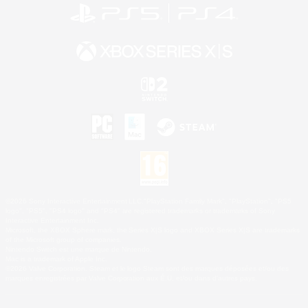
©2026 Sony Interactive Entertainment LLC."PlayStation Family Mark", "PlayStation", "PS5
logo", "PS5", "PS4 logo" and "PS4" are registered trademarks or trademarks of Sony
Interactive Entertainment Inc.
Microsoft, the XBOX Sphere mark, the Series X|S logo and XBOX Series X|S are trademarks
of the Microsoft group of companies.
Nintendo Switch est une marque de Nintendo.
Mac is a trademark of Apple Inc.
©2026 Valve Corporation. Steam et le logo Steam sont des marques déposées et/ou des
marques enregistrées par Valve Corporation aux É.U. et/ou dans d'autres pays.