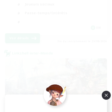
Joueurs sociaux
Passe-temps/Intérêts
EN
Voir détails
Fin du recrutement le 25/08/2026
Linkshell inter-Monde