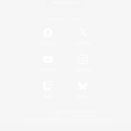
Télécharger le jeu
Informations officielles
/
Facebook
X
News
YouTube
Instagram
Twitch
Bluesky
Licence
Règles et politiques
Politique de confidentialité
Politique d'utilisation des cookies