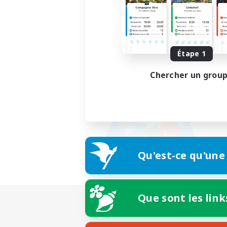
Étape 1
Chercher un grou
Qu'est-ce qu'une
Que sont les link