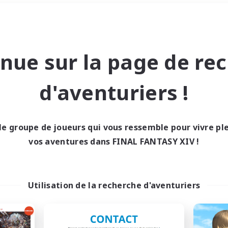
Week-end
＃Chasses
nue sur la page de re
d'aventuriers !
le groupe de joueurs qui vous ressemble pour vivre p
0 résultat
vos aventures dans FINAL FANTASY XIV !
cun recrutement trou
Utilisation de la recherche d'aventuriers
Réessayez avec des critères différents.