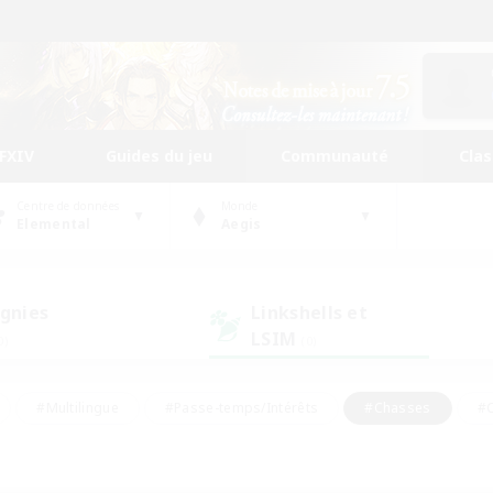
FFXIV
Guides du jeu
Communauté
Cla
Centre de données
Monde
Elemental
Aegis
gnies
Linkshells et
LSIM
0)
(0)
#Multilingue
#Passe-temps/Intérêts
#Chasses
#C
rs de jeu de rôle
#Amateurs de logement
#Amateurs d'histo
#Débutants bienvenus
#Jeu soutenu
#Carte aux trésors