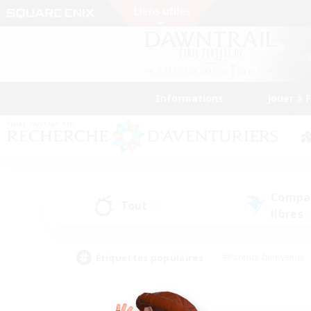
Informations
Jouer à 
Compa
Tout
(0)
libres
(
Étiquettes populaires
#Parents bienvenus
#Étudiants bienvenus
#Jeu détendu
#Amateu
#Amateurs de mirage
#Artisans/Récolteurs