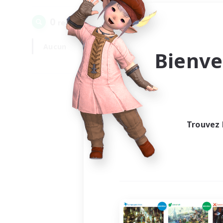
0
recrutement(s) trouvé(s) !
Aucun
En semaine
Bienve
Trouvez 
Au