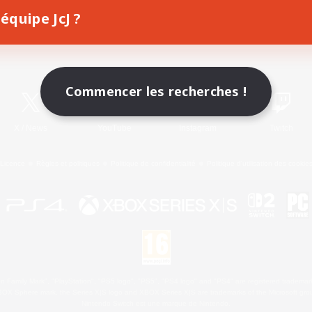
équipe JcJ ?
Télécharger le jeu
Informations officielles
Commencer les recherches !
X
/
News
YouTube
Instagram
Twitch
Licence
Règles et politiques
Politique de confidentialité
Politique d'utilisation des cookie
 Family Mark", "PlayStation", "PS5 logo", "PS5", "PS4 logo" and "PS4" are registered trademark
XBOX Sphere mark, the Series X|S logo and XBOX Series X|S are trademarks of the Microsoft gro
Nintendo Switch est une marque de Nintendo.