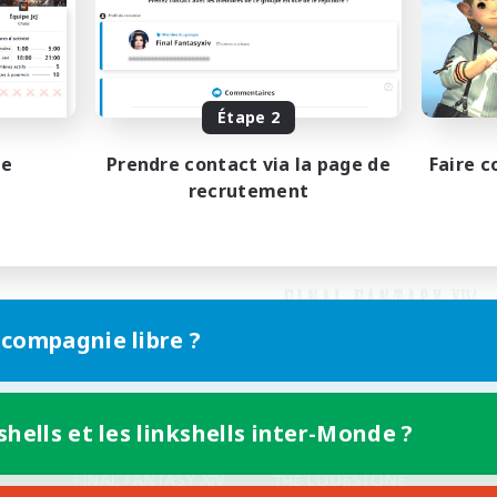
Étape 2
pe
Prendre contact via la page de
Faire c
recrutement
 compagnie libre ?
shells et les linkshells inter-Monde ?
Version mobile