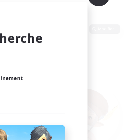
Langue
Modifier
cherche
leinement
vé.