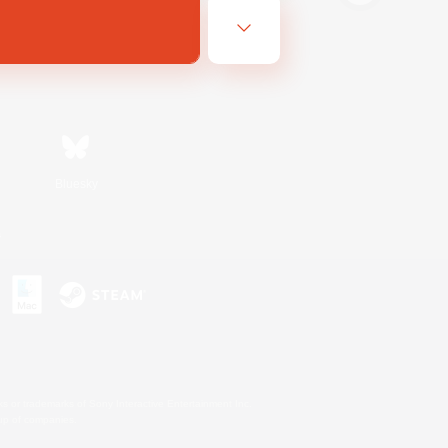
Bluesky
s
s or trademarks of Sony Interactive Entertainment Inc.
up of companies.