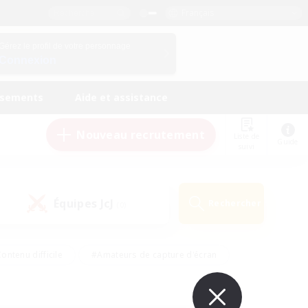
Français
Gérez le profil de votre personnage
Connexion
ssements
Aide et assistance
Nouveau recrutement
Liste de
Guide
suivi
Équipes JcJ
Rechercher
(0)
ontenu difficile
#Amateurs de capture d'écran
ire
#Événements joueurs
#Amateurs de JcJ
#Joueurs sociaux
#Travailleurs bienvenus