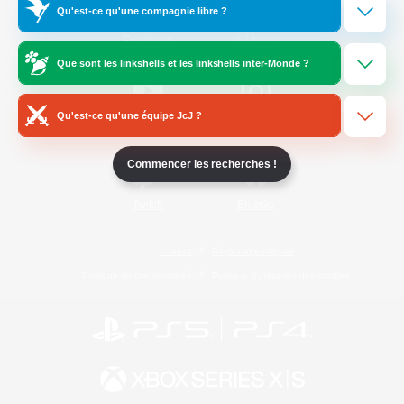
Qu'est-ce qu'une compagnie libre ?
/
Facebook
X
News
Que sont les linkshells et les linkshells inter-Monde ?
Qu'est-ce qu'une équipe JcJ ?
YouTube
Instagram
Commencer les recherches !
Twitch
Bluesky
Licence
Règles et politiques
Politique de confidentialité
Politique d'utilisation des cookies