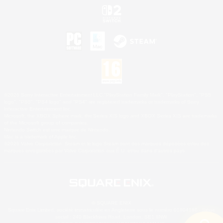
©2026 Sony Interactive Entertainment LLC."PlayStation Family Mark", "PlayStation", "PS5
logo", "PS5", "PS4 logo" and "PS4" are registered trademarks or trademarks of Sony
Interactive Entertainment Inc.
Microsoft, the XBOX Sphere mark, the Series X|S logo and XBOX Series X|S are trademarks
of the Microsoft group of companies.
Nintendo Switch est une marque de Nintendo.
Mac is a trademark of Apple Inc.
©2026 Valve Corporation. Steam et le logo Steam sont des marques déposées et/ou des
marques enregistrées par Valve Corporation aux É.U. et/ou dans d'autres pays.
© SQUARE ENIX
Square Enix Limited, société immatriculée en Angleterre sous le numéro 01804186 - Siège
social : 240 Blackfriars Road, London, SE1 8NW.