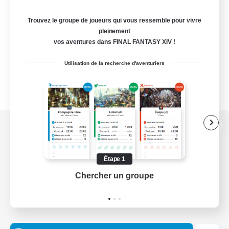
Trouvez le groupe de joueurs qui vous ressemble pour vivre
pleinement
vos aventures dans FINAL FANTASY XIV !
Utilisation de la recherche d'aventuriers
Version de bureau
Étape 1
Chercher un groupe
Prend
Télécharger le jeu
Informations officielles