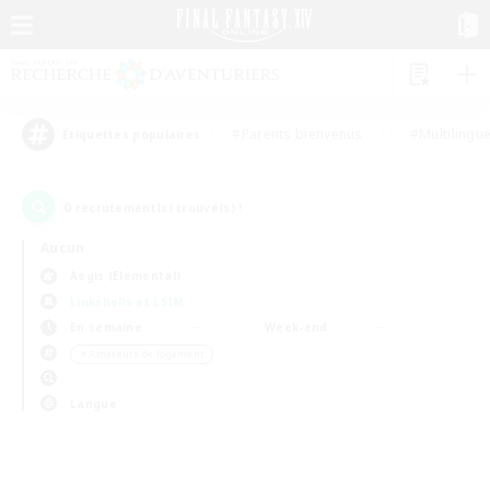
#Parents bienvenus
#Multilingu
Étiquettes populaires
0
recrutement(s) trouvé(s) !
Aucun
Aegis (Elemental)
Linkshells et LSIM
En semaine
Week-end
＃Amateurs de logement
Langue