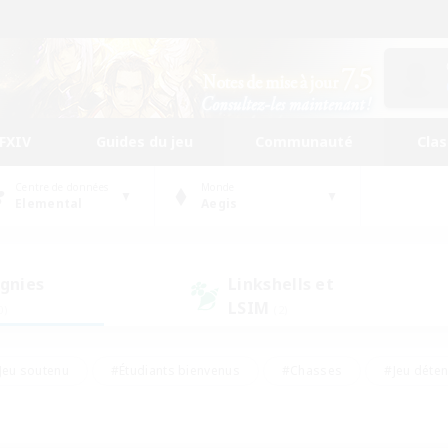
FFXIV
Guides du jeu
Communauté
Cla
Centre de données
Monde
Elemental
Aegis
gnies
Linkshells et
LSIM
0)
(2)
Jeu soutenu
#Étudiants bienvenus
#Chasses
#Jeu déte
nts joueurs
#Amateurs d'histoire
#Multilingue
#Amate
#Amateurs de JcJ
#Amateurs de mirage
#Carte aux trésors