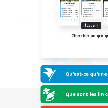
Étape 1
Chercher un grou
Qu'est-ce qu'une
Que sont les link