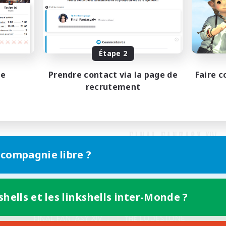
Étape 2
pe
Prendre contact via la page de
Faire c
recrutement
 compagnie libre ?
shells et les linkshells inter-Monde ?
Version mobile