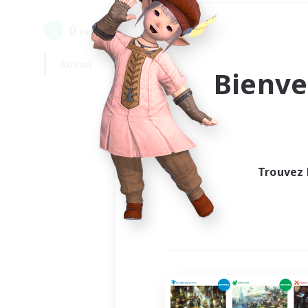
0
recrutement(s) trouvé(s) !
Aucun
En semaine
Bienve
Trouvez 
Au