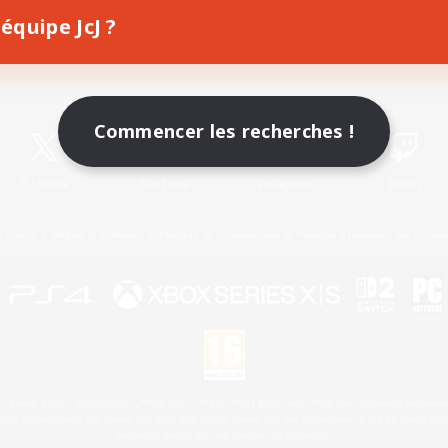
équipe JcJ ?
Télécharger le jeu
Informations officielles
Commencer les recherches !
X
/
News
YouTube
Instagram
Twitch
Licence
Règles et politiques
Politique de confidentialité
Politique d'utilisation des cookie
 Family Mark", "PlayStation", "PS5 logo", "PS5", "PS4 logo" and "PS4" are registered trademark
XBOX Sphere mark, the Series X|S logo and XBOX Series X|S are trademarks of the Microsoft gro
Nintendo Switch est une marque de Nintendo.