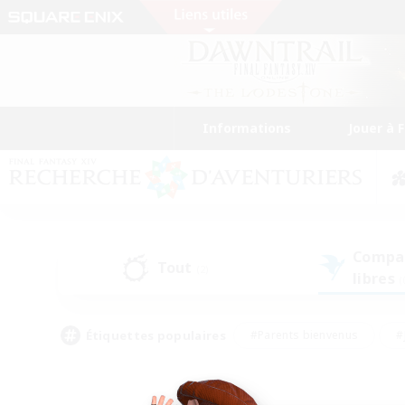
Informations
Jouer à 
Compa
Tout
(2)
libres
(
Étiquettes populaires
#Parents bienvenus
#
#Amateurs de capture d'écran
#Événeme
#Artisans/Récolteurs
#Débutants bienvenus