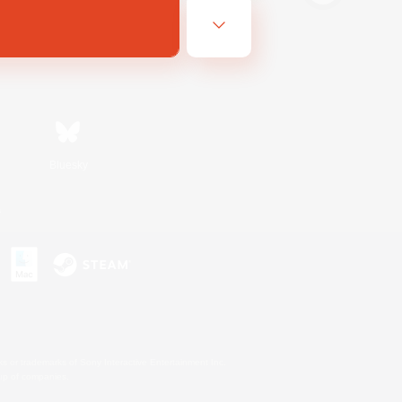
Bluesky
s
s or trademarks of Sony Interactive Entertainment Inc.
up of companies.