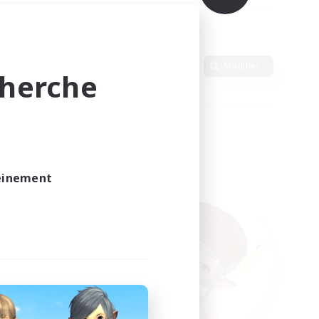
Langue
Modifier
cherche
leinement
vé.