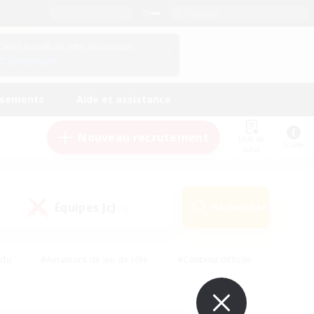
Français
Gérez le profil de votre personnage
Connexion
ssements
Aide et assistance
Nouveau recrutement
Liste de
Guide
suivi
Équipes JcJ
Rechercher
(0)
ndu
#Amateurs de jeu de rôle
#Contenu difficile
urs de logement
#Passe-temps/Intérêts
#Joueurs sociaux
#Travailleurs bienvenus