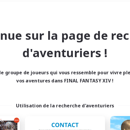
Week-end
＃Passe-temps/Intérêts
nue sur la page de re
d'aventuriers !
le groupe de joueurs qui vous ressemble pour vivre p
0 résultat
vos aventures dans FINAL FANTASY XIV !
cun recrutement trou
Utilisation de la recherche d'aventuriers
Réessayez avec des critères différents.