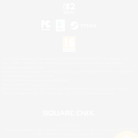
©2026 Sony Interactive Entertainment LLC."PlayStation Family Mark", "PlayStation", "PS5
logo", "PS5", "PS4 logo" and "PS4" are registered trademarks or trademarks of Sony
Interactive Entertainment Inc.
Microsoft, the XBOX Sphere mark, the Series X|S logo and XBOX Series X|S are trademarks
of the Microsoft group of companies.
Nintendo Switch est une marque de Nintendo.
Mac is a trademark of Apple Inc.
©2026 Valve Corporation. Steam et le logo Steam sont des marques déposées et/ou des
marques enregistrées par Valve Corporation aux É.U. et/ou dans d'autres pays.
© SQUARE ENIX
Square Enix Limited, société immatriculée en Angleterre sous le numéro 01804186 - Siège
social : 240 Blackfriars Road, London, SE1 8NW.