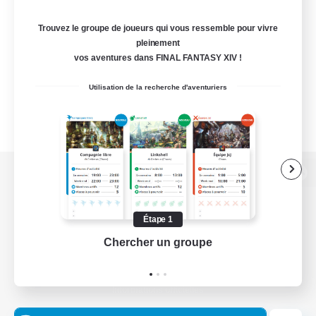
Trouvez le groupe de joueurs qui vous ressemble pour vivre
pleinement
vos aventures dans FINAL FANTASY XIV !
Utilisation de la recherche d'aventuriers
Version de bureau
Étape 1
Chercher un groupe
Prend
Télécharger le jeu
Informations officielles