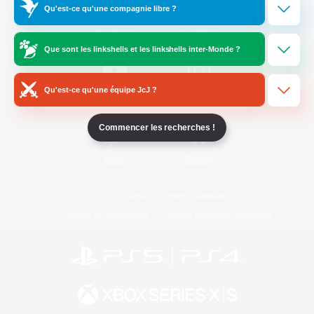
Qu'est-ce qu'une compagnie libre ?
/
Facebook
X
News
Que sont les linkshells et les linkshells inter-Monde ?
Qu'est-ce qu'une équipe JcJ ?
YouTube
Instagram
Commencer les recherches !
Twitch
Bluesky
Licence
Règles et politiques
Politique de confidentialité
Politique d'utilisation des cookies