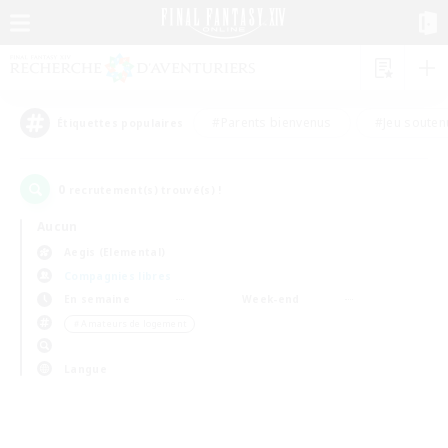
#Parents bienvenus
#Jeu souten
Étiquettes populaires
0
recrutement(s) trouvé(s) !
Aucun
Aegis (Elemental)
Compagnies libres
En semaine
Week-end
＃Amateurs de logement
Langue