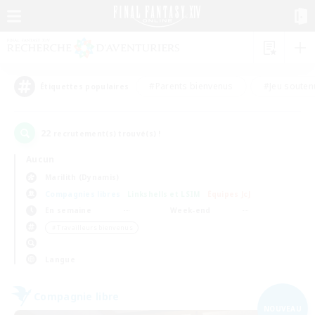
#Parents bienvenus
#Jeu souten
Étiquettes populaires
22
recrutement(s) trouvé(s) !
Aucun
Marilith (Dynamis)
Compagnies libres
Linkshells et LSIM
Équipes JcJ
En semaine
Week-end
＃Travailleurs bienvenus
Langue
Compagnie libre
NOUVEAU