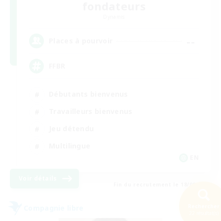
fondateurs
Dynamis
--
Places à pourvoir
FFBR
Débutants bienvenus
Travailleurs bienvenus
Jeu détendu
Multilingue
EN
Voir détails
Fin du recrutement le 18/08/2026
Rechercher
Compagnie libre
22 résultat(s)