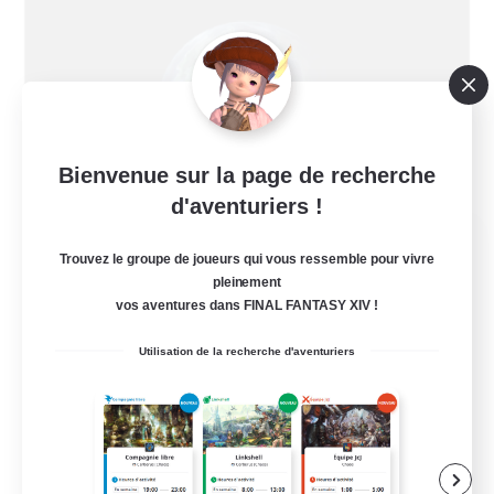
Bienvenue sur la page de recherche
d'aventuriers !
The End of Time
Trouvez le groupe de joueurs qui vous ressemble pour vivre
Recrutement de nouveaux membres
pleinement
Marilith [Dynamis]
vos aventures dans FINAL FANTASY XIV !
25
Places à pourvoir
Utilisation de la recherche d'aventuriers
<1999>
Débutants bienvenus