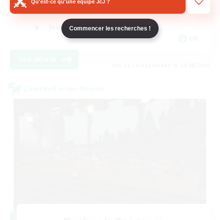
Qu'est-ce qu'une équipe JcJ ?
Passe-temps/Intérêts
Joueurs sociaux
Commencer les recherches !
EN
Voir détails
Fin du recrutement le 24/08/2026
Linkshell inter-Monde