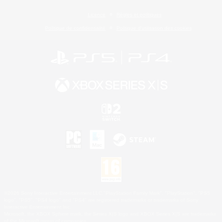
Licence
Règles et politiques
Politique de confidentialité
Politique d'utilisation des cookies
©2026 Sony Interactive Entertainment LLC."PlayStation Family Mark", "PlayStation", "PS5
logo", "PS5", "PS4 logo" and "PS4" are registered trademarks or trademarks of Sony
Interactive Entertainment Inc.
Microsoft, the XBOX Sphere mark, the Series X|S logo and XBOX Series X|S are trademarks
of the Microsoft group of companies.