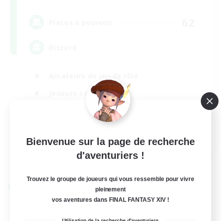
62
Places à pourvoir
Discord
Amateurs de jeu de rôle
Joueurs sociaux
Débutants bienvenus
Travailleurs bienvenus
EN
Bienvenue sur la page de recherche
d'aventuriers !
Voir détails
Fin du recrutement le 27/08/2026
Trouvez le groupe de joueurs qui vous ressemble pour vivre
Linkshell inter-Monde
pleinement
vos aventures dans FINAL FANTASY XIV !
Utilisation de la recherche d'aventuriers