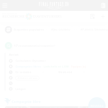
#Jeu soutenu
#Parents bienvenu
Étiquettes populaires
17
recrutement(s) trouvé(s) !
Aucun
Cuchulainn (Dynamis)
Compagnies libres
Linkshells et LSIM
Équipes JcJ
En semaine
Week-end
＃Joueurs sociaux
Langue
Compagnie libre
NOUVEAU