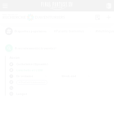
#Parents bienvenus
#Multilingu
Étiquettes populaires
0
recrutement(s) trouvé(s) !
Aucun
Cuchulainn (Dynamis)
Linkshells et LSIM
En semaine
Week-end
＃Étudiants bienvenus
Langue