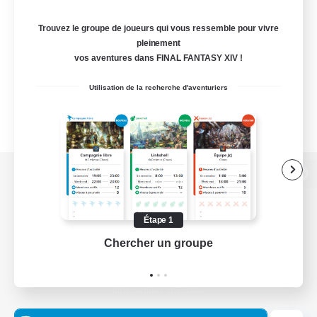
Trouvez le groupe de joueurs qui vous ressemble pour vivre
pleinement
vos aventures dans FINAL FANTASY XIV !
Utilisation de la recherche d'aventuriers
Version de bureau
Étape 1
Chercher un groupe
Prend
Télécharger le jeu
Informations officielles