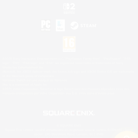
©2026 Sony Interactive Entertainment LLC."PlayStation Family Mark", "PlayStation", "PS5
logo", "PS5", "PS4 logo" and "PS4" are registered trademarks or trademarks of Sony
Interactive Entertainment Inc.
Microsoft, the XBOX Sphere mark, the Series X|S logo and XBOX Series X|S are trademarks
of the Microsoft group of companies.
Nintendo Switch est une marque de Nintendo.
Mac is a trademark of Apple Inc.
©2026 Valve Corporation. Steam et le logo Steam sont des marques déposées et/ou des
marques enregistrées par Valve Corporation aux É.U. et/ou dans d'autres pays.
© SQUARE ENIX
Square Enix Limited, société immatriculée en Angleterre sous le numéro 01804186 - Siège
social : 240 Blackfriars Road, London, SE1 8NW.