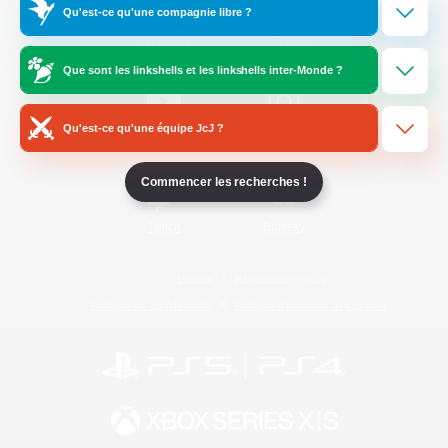
Qu'est-ce qu'une compagnie libre ?
/
Facebook
X
News
Que sont les linkshells et les linkshells inter-Monde ?
Qu'est-ce qu'une équipe JcJ ?
YouTube
Instagram
Commencer les recherches !
Twitch
Bluesky
Licence
Règles et politiques
Politique de confidentialité
Politique d'utilisation des cookies