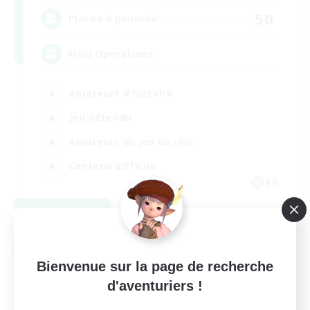
50
Places à pourvoir
Field Operations
Amateurs d'histoire
Jeu détendu
Amateurs de jeu de rôle
Contenu difficile
EN
Voir détails
Fin du recrutement le 01/09/2026
Linkshell inter-Monde
Bienvenue sur la page de recherche
d'aventuriers !