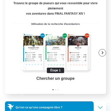
Trouvez le groupe de joueurs qui vous ressemble pour vivre
pleinement
vos aventures dans FINAL FANTASY XIV !
Utilisation de la recherche d'aventuriers
FFXIV NA Network
Recrutement de nouveaux membres
Dynamis
--
Places à pourvoir
Étape 1
Chercher un groupe
Prend
Players events social
Débutants bienvenus
Joueurs sociaux
Qu'est-ce qu'une compagnie libre ?