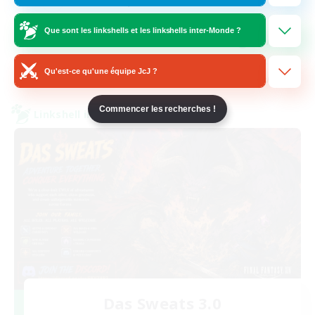
Passe-temps/Intérêts
Jeu détendu
Que sont les linkshells et les linkshells inter-Monde ?
EN / FR
Voir détails
Qu'est-ce qu'une équipe JcJ ?
Fin du recrutement le 28/08/2026
Commencer les recherches !
Linkshell inter-Monde
Das Sweats 3.0