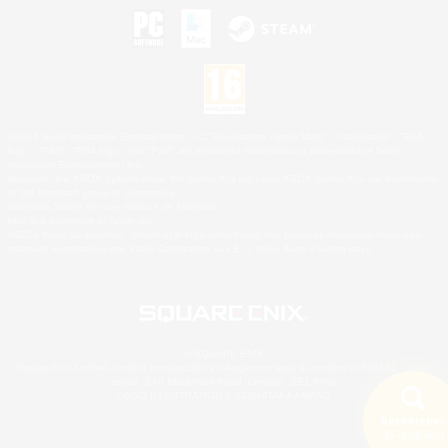
©2026 Sony Interactive Entertainment LLC."PlayStation Family Mark", "PlayStation", "PS5
logo", "PS5", "PS4 logo" and "PS4" are registered trademarks or trademarks of Sony
Interactive Entertainment Inc.
Microsoft, the XBOX Sphere mark, the Series X|S logo and XBOX Series X|S are trademarks
of the Microsoft group of companies.
Nintendo Switch est une marque de Nintendo.
Mac is a trademark of Apple Inc.
©2026 Valve Corporation. Steam et le logo Steam sont des marques déposées et/ou des
marques enregistrées par Valve Corporation aux É.U. et/ou dans d'autres pays.
© SQUARE ENIX
Square Enix Limited, société immatriculée en Angleterre sous le numéro 01804186 - Siège
social : 240 Blackfriars Road, London, SE1 8NW.
LOGO ILLUSTRATION:© YOSHITAKA AMANO
Rechercher
15 résultat(s)