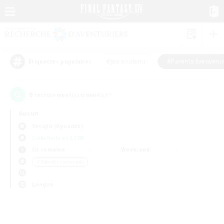
#Jeu soutenu
#Parents bienvenu
Étiquettes populaires
0
recrutement(s) trouvé(s) !
Aucun
Seraph (Dynamis)
Linkshells et LSIM
En semaine
Week-end
＃Parents bienvenus
Langue