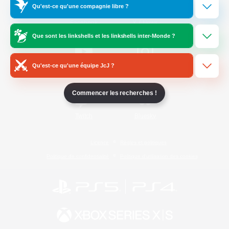
Qu'est-ce qu'une compagnie libre ?
/
Facebook
X
News
Que sont les linkshells et les linkshells inter-Monde ?
Qu'est-ce qu'une équipe JcJ ?
YouTube
Instagram
Commencer les recherches !
Twitch
Bluesky
Licence
Règles et politiques
Politique de confidentialité
Politique d'utilisation des cookies