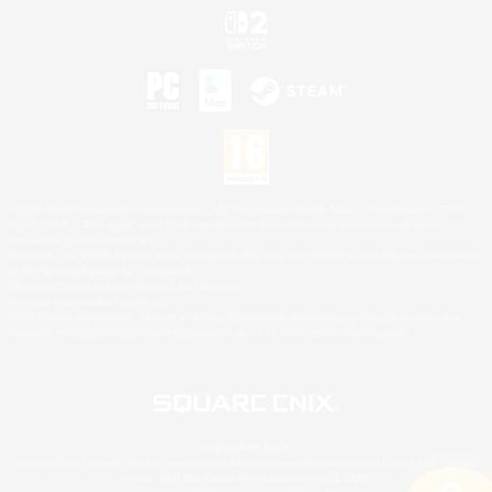
©2026 Sony Interactive Entertainment LLC."PlayStation Family Mark", "PlayStation", "PS5
logo", "PS5", "PS4 logo" and "PS4" are registered trademarks or trademarks of Sony
Interactive Entertainment Inc.
Microsoft, the XBOX Sphere mark, the Series X|S logo and XBOX Series X|S are trademarks
of the Microsoft group of companies.
Nintendo Switch est une marque de Nintendo.
Mac is a trademark of Apple Inc.
©2026 Valve Corporation. Steam et le logo Steam sont des marques déposées et/ou des
marques enregistrées par Valve Corporation aux É.U. et/ou dans d'autres pays.
© SQUARE ENIX
Square Enix Limited, société immatriculée en Angleterre sous le numéro 01804186 - Siège
social : 240 Blackfriars Road, London, SE1 8NW.