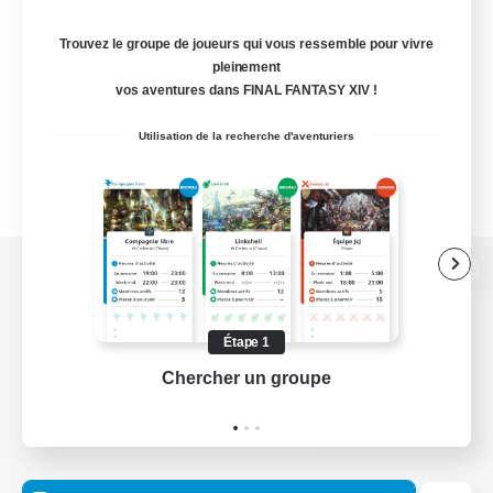
Trouvez le groupe de joueurs qui vous ressemble pour vivre
pleinement
vos aventures dans FINAL FANTASY XIV !
Utilisation de la recherche d'aventuriers
Version de bureau
Étape 1
Chercher un groupe
Prend
Télécharger le jeu
Informations officielles