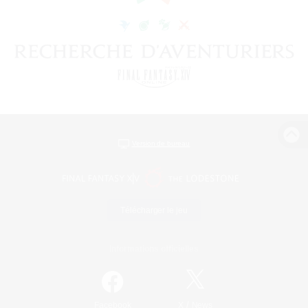
Version de bureau
Télécharger le jeu
Informations officielles
/
Facebook
X
News