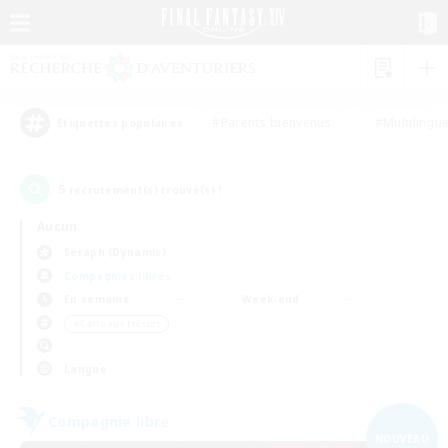
#Parents bienvenus
#Multilingu
Étiquettes populaires
5
recrutement(s) trouvé(s) !
Aucun
Seraph (Dynamis)
Compagnies libres
En semaine
Week-end
＃Carte aux trésors
Langue
Compagnie libre
NOUVEAU