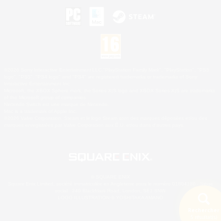
©2026 Sony Interactive Entertainment LLC."PlayStation Family Mark", "PlayStation", "PS5
logo", "PS5", "PS4 logo" and "PS4" are registered trademarks or trademarks of Sony
Interactive Entertainment Inc.
Microsoft, the XBOX Sphere mark, the Series X|S logo and XBOX Series X|S are trademarks
of the Microsoft group of companies.
Nintendo Switch est une marque de Nintendo.
Mac is a trademark of Apple Inc.
©2026 Valve Corporation. Steam et le logo Steam sont des marques déposées et/ou des
marques enregistrées par Valve Corporation aux É.U. et/ou dans d'autres pays.
© SQUARE ENIX
Square Enix Limited, société immatriculée en Angleterre sous le numéro 01804186 - Siège
social : 240 Blackfriars Road, London, SE1 8NW.
LOGO ILLUSTRATION:© YOSHITAKA AMANO
Rechercher
5 résultat(s)