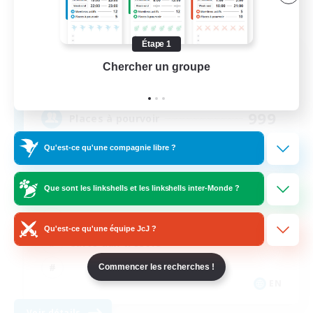
Étape 1
The Hrothel
Chercher un groupe
Prend
Recrutement de nouveaux membres
Seraph [Dynamis]
999
Places à pourvoir
Qu'est-ce qu'une compagnie libre ?
Español
Que sont les linkshells et les linkshells inter-Monde ?
Débutants bienvenus
Multilingue
Qu'est-ce qu'une équipe JcJ ?
Carte aux trésors
Commencer les recherches !
EN
Voir détails