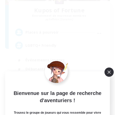
Kupos of Fortune
Recrutement de nouveaux membres
Rafflesia [Dynamis]
--
Places à pourvoir
LGBTQ+ Friendly
Événements joueurs
Débutants bienvenus
Jeu détendu
Joueurs sociaux
Bienvenue sur la page de recherche
EN
d'aventuriers !
Voir détails
Fin du recrutement le 01/09/2026
Trouvez le groupe de joueurs qui vous ressemble pour vivre