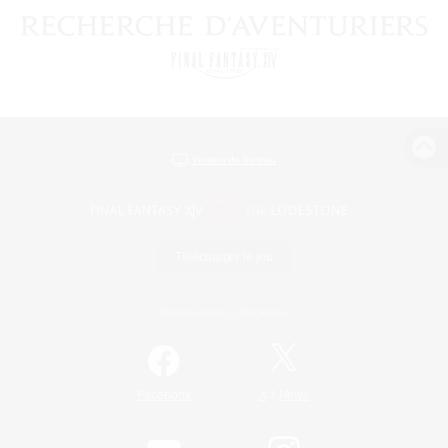
Version de bureau
Télécharger le jeu
Informations officielles
/
Facebook
X
News