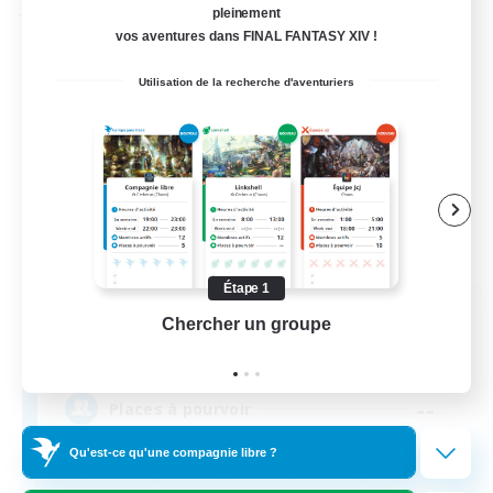
pleinement
Compagnie libre
vos aventures dans FINAL FANTASY XIV !
Utilisation de la recherche d'aventuriers
Étape 1
Old Timer
Chercher un groupe
Prend
Recrutement de nouveaux membres
Rafflesia [Dynamis]
--
Places à pourvoir
Qu'est-ce qu'une compagnie libre ?