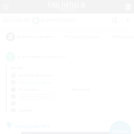
#Parents bienvenus
#Multilingu
Étiquettes populaires
3
recrutement(s) trouvé(s) !
Aucun
Rafflesia (Dynamis)
Compagnies libres
En semaine
Week-end
＃Événements joueurs
Langue
Compagnie libre
NOUVEAU