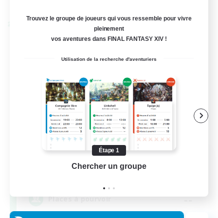
Fin du recrutement le 24/08/2026
Trouvez le groupe de joueurs qui vous ressemble pour vivre
Linkshell inter-Monde
pleinement
vos aventures dans FINAL FANTASY XIV !
Utilisation de la recherche d'aventuriers
Étape 1
Oschon's Tearoom
Chercher un groupe
Prend
Recrutement de nouveaux membres
Dynamis
--
Places à pourvoir