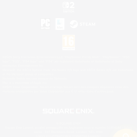
©2026 Sony Interactive Entertainment LLC."PlayStation Family Mark", "PlayStation", "PS5
logo", "PS5", "PS4 logo" and "PS4" are registered trademarks or trademarks of Sony
Interactive Entertainment Inc.
Microsoft, the XBOX Sphere mark, the Series X|S logo and XBOX Series X|S are trademarks
of the Microsoft group of companies.
Nintendo Switch est une marque de Nintendo.
Mac is a trademark of Apple Inc.
©2026 Valve Corporation. Steam et le logo Steam sont des marques déposées et/ou des
marques enregistrées par Valve Corporation aux É.U. et/ou dans d'autres pays.
© SQUARE ENIX
Square Enix Limited, société immatriculée en Angleterre sous le numéro 01804186 - Siège
social : 240 Blackfriars Road, London, SE1 8NW.
LOGO ILLUSTRATION:© YOSHITAKA AMANO