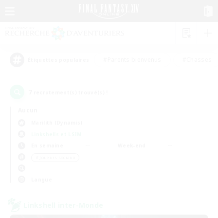
#Parents bienvenus
#Chasses
Étiquettes populaires
7
recrutement(s) trouvé(s) !
Aucun
Marilith (Dynamis)
Linkshells et LSIM
En semaine
Week-end
＃Joueurs sociaux
Langue
Linkshell inter-Monde