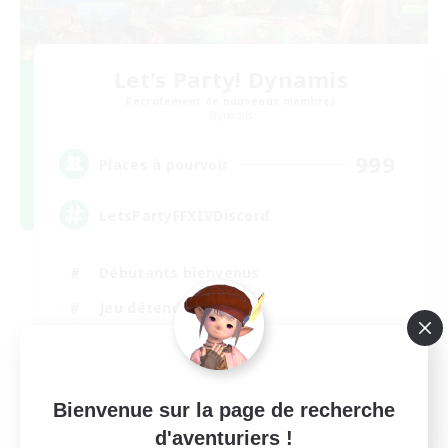
Let's Party! Dynamis
Recrutement de nouveaux membres
Dynamis
999
Places à pourvoir
LetsPartyFFXIVDiscord
Débutants bienvenus
Jeu détendu
Passe-temps/Intérêts
Joueurs sociaux
EN
Bienvenue sur la page de recherche
d'aventuriers !
Voir détails