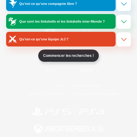
Qu'est-ce qu'une compagnie libre ?
/
Facebook
X
News
Que sont les linkshells et les linkshells inter-Monde ?
Qu'est-ce qu'une équipe JcJ ?
YouTube
Instagram
Commencer les recherches !
Twitch
Bluesky
Licence
Règles et politiques
Politique de confidentialité
Politique d'utilisation des cookies