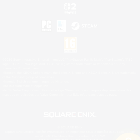
©2026 Sony Interactive Entertainment LLC."PlayStation Family Mark", "PlayStation", "PS5
logo", "PS5", "PS4 logo" and "PS4" are registered trademarks or trademarks of Sony
Interactive Entertainment Inc.
Microsoft, the XBOX Sphere mark, the Series X|S logo and XBOX Series X|S are trademarks
of the Microsoft group of companies.
Nintendo Switch est une marque de Nintendo.
Mac is a trademark of Apple Inc.
©2026 Valve Corporation. Steam et le logo Steam sont des marques déposées et/ou des
marques enregistrées par Valve Corporation aux É.U. et/ou dans d'autres pays.
© SQUARE ENIX
Square Enix Limited, société immatriculée en Angleterre sous le numéro 01804186 - Siège
social : 240 Blackfriars Road, London, SE1 8NW.