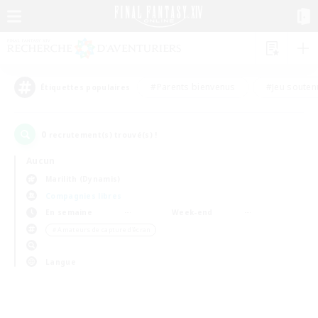
#Parents bienvenus
#Jeu souten
Étiquettes populaires
0
recrutement(s) trouvé(s) !
Aucun
Marilith (Dynamis)
Compagnies libres
En semaine
Week-end
＃Amateurs de capture d'écran
Langue