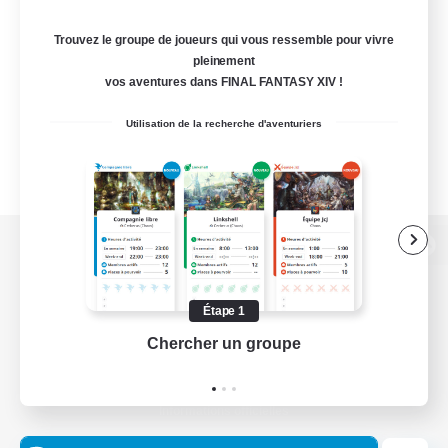
Trouvez le groupe de joueurs qui vous ressemble pour vivre
pleinement
vos aventures dans FINAL FANTASY XIV !
Utilisation de la recherche d'aventuriers
Version de bureau
Étape 1
Chercher un groupe
Prend
Télécharger le jeu
Informations officielles