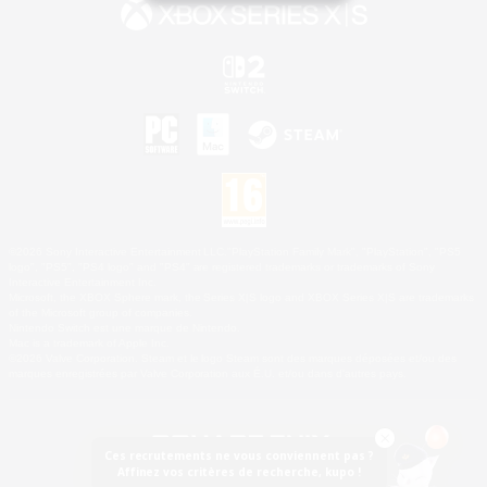
©2026 Sony Interactive Entertainment LLC."PlayStation Family Mark", "PlayStation", "PS5
logo", "PS5", "PS4 logo" and "PS4" are registered trademarks or trademarks of Sony
Interactive Entertainment Inc.
Microsoft, the XBOX Sphere mark, the Series X|S logo and XBOX Series X|S are trademarks
of the Microsoft group of companies.
Nintendo Switch est une marque de Nintendo.
Mac is a trademark of Apple Inc.
©2026 Valve Corporation. Steam et le logo Steam sont des marques déposées et/ou des
marques enregistrées par Valve Corporation aux É.U. et/ou dans d'autres pays.
Ces recrutements ne vous conviennent pas ?
Affinez vos critères de recherche, kupo !