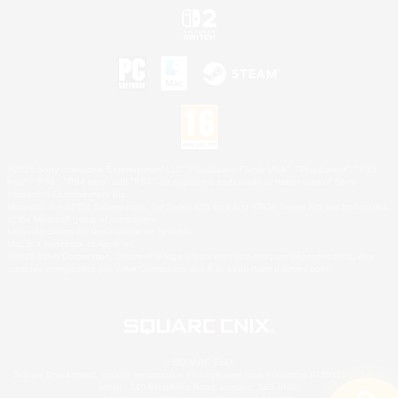
©2026 Sony Interactive Entertainment LLC."PlayStation Family Mark", "PlayStation", "PS5
logo", "PS5", "PS4 logo" and "PS4" are registered trademarks or trademarks of Sony
Interactive Entertainment Inc.
Microsoft, the XBOX Sphere mark, the Series X|S logo and XBOX Series X|S are trademarks
of the Microsoft group of companies.
Nintendo Switch est une marque de Nintendo.
Mac is a trademark of Apple Inc.
©2026 Valve Corporation. Steam et le logo Steam sont des marques déposées et/ou des
marques enregistrées par Valve Corporation aux É.U. et/ou dans d'autres pays.
© SQUARE ENIX
Square Enix Limited, société immatriculée en Angleterre sous le numéro 01804186 - Siège
social : 240 Blackfriars Road, London, SE1 8NW.