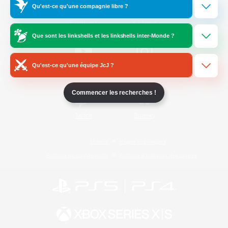
Qu'est-ce qu'une compagnie libre ?
/
Facebook
X
News
Que sont les linkshells et les linkshells inter-Monde ?
Qu'est-ce qu'une équipe JcJ ?
YouTube
Instagram
Commencer les recherches !
Twitch
Bluesky
Licence
Règles et politiques
Politique de confidentialité
Politique d'utilisation des cookies