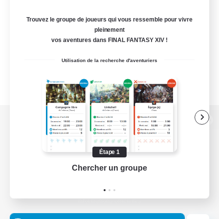
Trouvez le groupe de joueurs qui vous ressemble pour vivre
pleinement
vos aventures dans FINAL FANTASY XIV !
Utilisation de la recherche d'aventuriers
Version de bureau
Étape 1
Chercher un groupe
Prend
Télécharger le jeu
Informations officielles