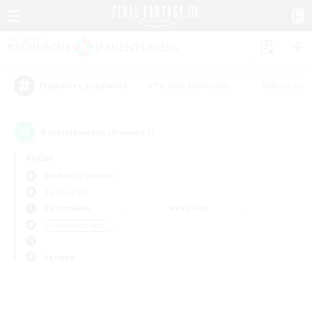
#Parents bienvenus
#Chasses
Étiquettes populaires
0
recrutement(s) trouvé(s) !
Aucun
Maduin (Dynamis)
Équipes JcJ
En semaine
Week-end
＃Amateurs de JcJ
Langue